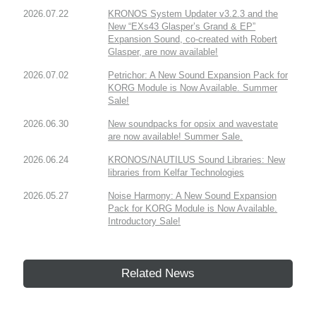
2026.07.22
KRONOS System Updater v3.2.3 and the
New “EXs43 Glasper’s Grand & EP”
Expansion Sound, co-created with Robert
Glasper, are now available!
2026.07.02
Petrichor: A New Sound Expansion Pack for
KORG Module is Now Available. Summer
Sale!
2026.06.30
New soundpacks for opsix and wavestate
are now available! Summer Sale.
2026.06.24
KRONOS/NAUTILUS Sound Libraries: New
libraries from Kelfar Technologies
2026.05.27
Noise Harmony: A New Sound Expansion
Pack for KORG Module is Now Available.
Introductory Sale!
Related News