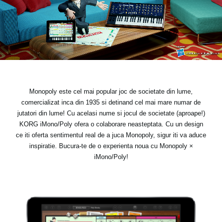
Ştiri
Locaţie
Social Media
Despre Korg
Monopoly este cel mai popular joc de societate din lume,
comercializat inca din 1935 si detinand cel mai mare numar de
jutatori din lume! Cu acelasi nume si jocul de societate (aproape!)
KORG iMono/Poly ofera o colaborare neasteptata. Cu un design
ce iti oferta sentimentul real de a juca Monopoly, sigur iti va aduce
inspiratie. Bucura-te de o experienta noua cu Monopoly ×
iMono/Poly!