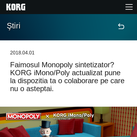
Ştiri
Acasă
Produse
2018.04.01
Faimosul Monopoly sintetizator?
În Prim Plan
KORG iMono/Poly actualizat pune
la dispozitia ta o colaborare pe care
Eveniment
nu o asteptai.
Asistență
Găsește un Magazin