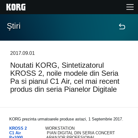
Ştiri
Acasă
Produse
2017.09.01
Noutati KORG, Sintetizatorul
În Prim Plan
KROSS 2, noile modele din Seria
Pa si pianul C1 Air, cel mai recent
Eveniment
produs din seria Pianelor Digitale
Asistență
Găsește un Magazin
KORG prezinta urmatoarele produse astazi, 1 Septembrie 2017.
KROSS 2
WORKSTATION
C1 Air
PIAN DIGITAL DIN SERIA CONCERT
Pa1000
ARANJOR PROFESIONAL