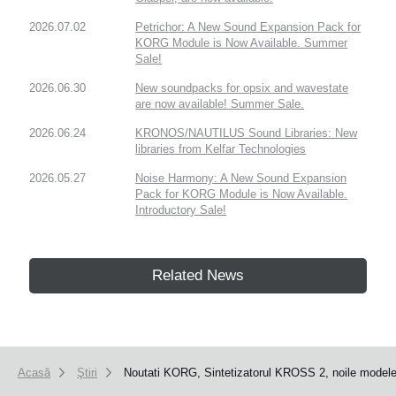
2026.07.02
Petrichor: A New Sound Expansion Pack for
KORG Module is Now Available. Summer
Sale!
2026.06.30
New soundpacks for opsix and wavestate
are now available! Summer Sale.
2026.06.24
KRONOS/NAUTILUS Sound Libraries: New
libraries from Kelfar Technologies
2026.05.27
Noise Harmony: A New Sound Expansion
Pack for KORG Module is Now Available.
Introductory Sale!
Related News
Acasă
Ştiri
Noutati KORG, Sintetizatorul KROSS 2, noile modele di