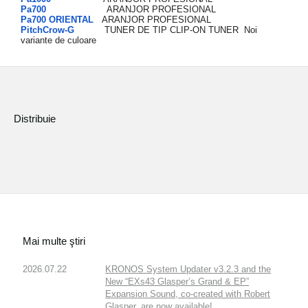
Ştiri
Pa700
ARANJOR PROFESIONAL
Pa700 ORIENTAL
ARANJOR PROFESIONAL
PitchCrow-G
TUNER DE TIP CLIP-ON TUNER Noi
Locaţie
variante de culoare
Social Media
Despre Korg
Distribuie
Mai multe ştiri
2026.07.22
KRONOS System Updater v3.2.3 and the
New “EXs43 Glasper’s Grand & EP”
Expansion Sound, co-created with Robert
Glasper, are now available!