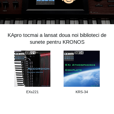
Ştiri
Locaţie
Social Media
KApro tocmai a lansat doua noi biblioteci de
Despre Korg
sunete pentru KRONOS
EXs221
KRS-34