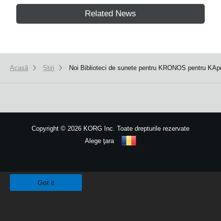
Related News
Acasă
Ştiri
Noi Biblioteci de sunete pentru KRONOS pentru KApro
Copyright
©
2026 KORG Inc. Toate drepturile rezervate
Alege ţara
Harta site-ului
We use cookies to give you the best experience on this website.
Learn m
Got it