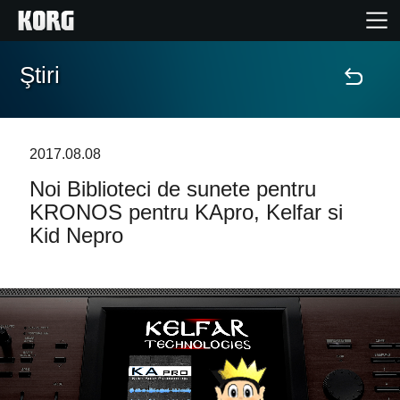
Ştiri
Acasă
Produse
2017.08.08
Noi Biblioteci de sunete pentru
În Prim Plan
KRONOS pentru KApro, Kelfar si
Kid Nepro
Eveniment
Asistență
Găsește un Magazin