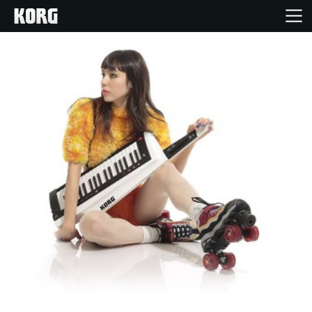
Inicio
Productos
Características
Eventos
Soporte
Localizador de Tiendas