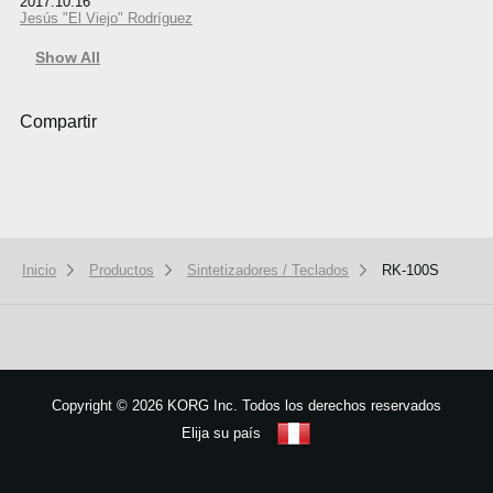
2017.10.16
Jesús "El Viejo" Rodríguez
Show All
Compartir
Inicio
Productos
Sintetizadores / Teclados
RK-100S
Copyright
©
2026 KORG Inc. Todos los derechos reservados
Elija su país
Mapa del sitio
We use cookies to give you the best experience on this website.
Learn m