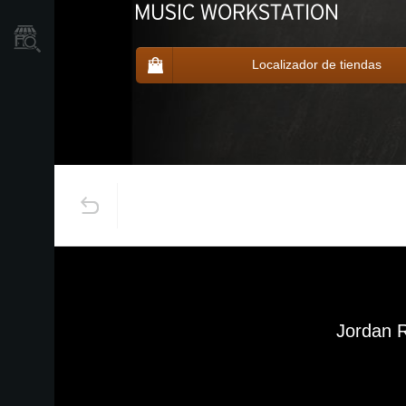
Localizador
de
Tiendas
Localizador de tiendas
Jordan 