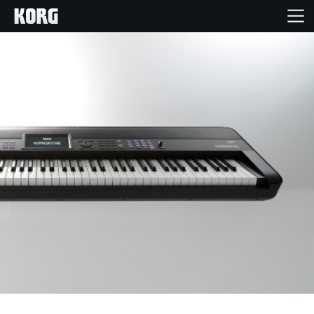
Inicio
Productos
Características
Eventos
Soporte
Localizador de Tiendas