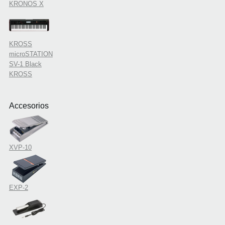
KRONOS X
KROSS
microSTATION
SV-1 Black
KROSS
Accesorios
XVP-10
EXP-2