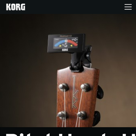
Home
Products
Import Products
Features
Events
Support
Store Locator