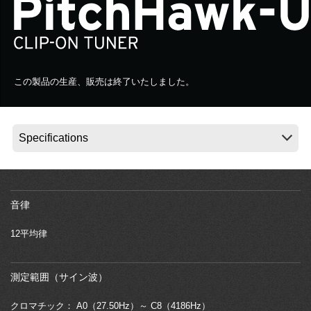
News
Location
この製品の生産、販売は終了いたしました。
Social Media
About KORG
音律
12平均律
測定範囲（サイン波）
クロマチック： A0（27.50Hz）～ C8（4186Hz）