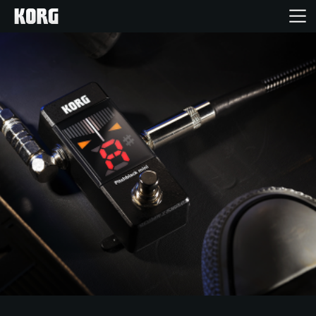
Home
Products
Import Products
Features
Events
Support
Store Locator