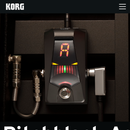
Home
Products
Import Products
Features
Events
Support
Store Locator