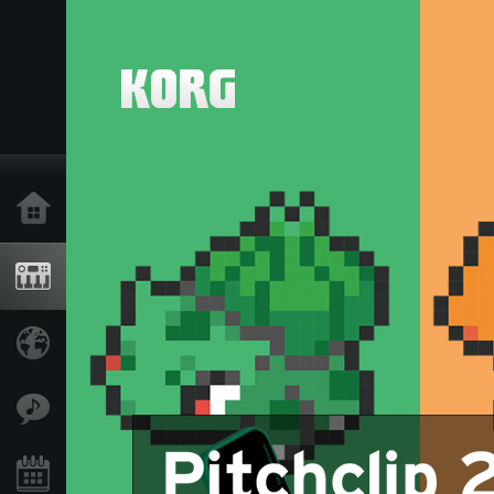
Home
Products
Import Products
Features
Events