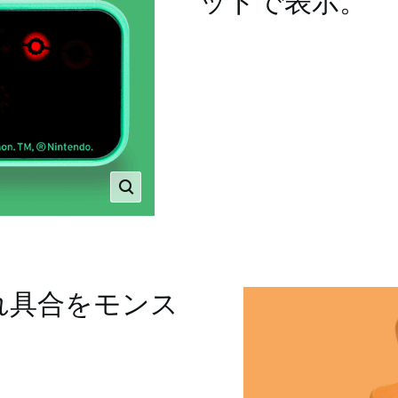
ットで表示。
れ具合をモンス
。