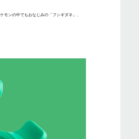
えるポケモンの中でもおなじみの「フシギダネ」、
マニ
イベ