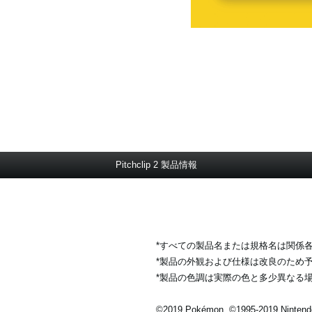
Pitchclip 2 製品情報
*すべての製品名または規格名は関係
*製品の外観および仕様は改良のため
*製品の色調は実際の色と多少異なる
©2019 Pokémon. ©1995-2019 Nintend