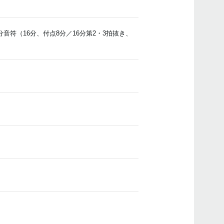
マニ
分音符（16分、付点8分／16分第2・3拍抜き、
イベ
TM-5
2014
5/
ショ
展し