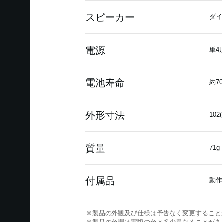
スピーカー
ダイ
電源
単4
電池寿命
約7
外形寸法
102
質量
71
付属品
動作
※製品の外観及び仕様は予告なく変更すること
※製品の色調は実際の色と多少異なることがあ