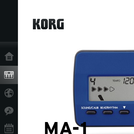
Home
Products
Import Products
Features
Events