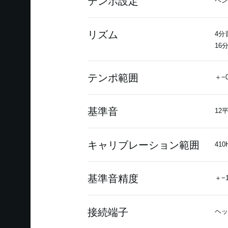
テンポ設定
ペン
リズム
4分
16
テンポ範囲
＋−0
基準音
12
キャリブレーション範囲
41
基準音精度
＋−
接続端子
ヘッ