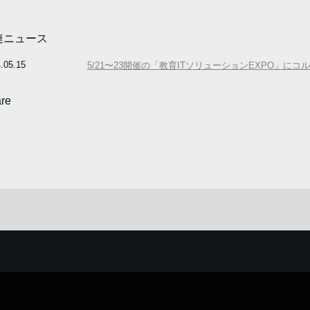
連ニュース
.05.15
5/21〜23開催の「教育ITソリューションEXPO」にコ
re
イズしたサービスを提供するために、cookieを使用しています。
詳しい説