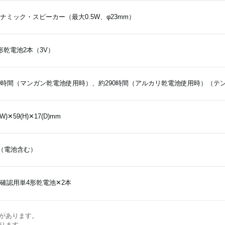
ナミック・スピーカー（最大0.5W、φ23mm）
形乾電池2本（3V）
0時間（マンガン乾電池使用時）、約290時間（アルカリ乾電池使用時）（テン
(W)✕59(H)✕17(D)mm
g（電池含む）
確認用単4形乾電池✕2本
があります。
ります。