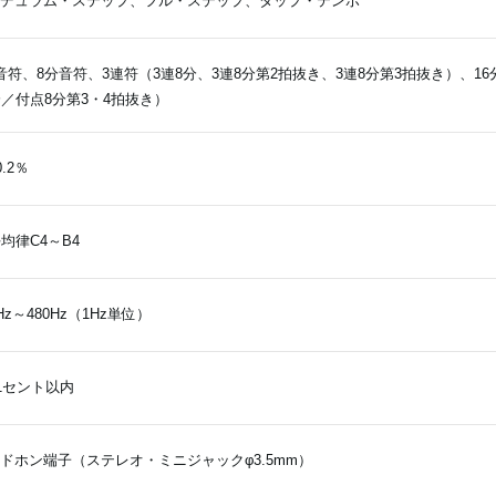
デュラム・ステップ、フル・ステップ、タップ・テンポ
音符、8分音符、3連符（3連8分、3連8分第2拍抜き、3連8分第3拍抜き）、16
分／付点8分第3・4拍抜き）
.2％
平均律C4～B4
0Hz～480Hz（1Hz単位）
1セント以内
ドホン端子（ステレオ・ミニジャックφ3.5mm）