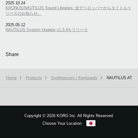
2025.10.24
KRONOS/NAUTILUS Sound Libraries: 全デベロッパーからタイトルリ
リースのお知らせ。
2025.05.12
NAUTILUS System Updater v1.3.4をリリース
Share
Home
Products
Synthesizers / Keyboards
NAUTILUS AT
本ウェブサイトでは、お客様の利用状況を分析および、カスタマイズし
ービスを提供するために、cookieを使用しています。
詳しい説明はこち
Copyright
©
2026 KORG Inc. All Rights Reserved.
Choose Your Location
OK
Sitemap