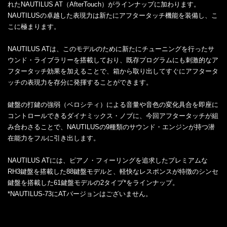
れたNAUTILUS AT（AfterTouch）がラインナップに加わります。
NAUTILUSの卓越した表現力は新たにアフタータッチ機能を装備し、こ
こに極まります。
NAUTILUS ATは、このモデルのために新たにチューニングを行ったサ
ウンド・ライブラリーを搭載しており、既存プログラムにも刺激的なア
フタータッチ効果を加えることで、箱から取り出してすぐにアフタータ
ッチの表現力を存分に発揮することができます。
鍵盤の打鍵の強弱（ベロシティ）による音量や音色の変化具合を即座に
コントロールできるダイナミックス・ノブに、今回アフタータッチが組
み合わさることで、NAUTILUSの9種類のサウンド・エンジンが持つ潜
在能力をフルに引き出します。
NAUTILUS ATには、ピアノ・フィーリングを追求したプレミアムな
RH3鍵盤を搭載した88鍵盤モデルと、軽快なレスポンスが特徴のシンセ
鍵盤を搭載した61鍵盤モデルの2タイプ*をラインナップ。
*NAUTILUS-73にATバージョンはございません。