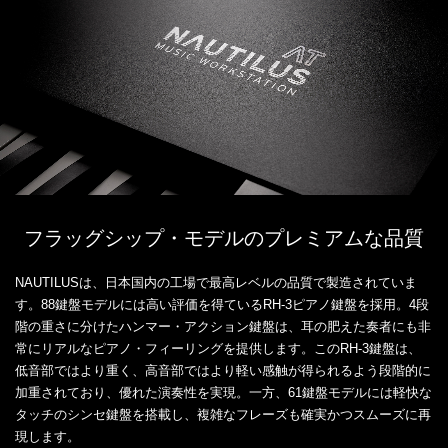
フラッグシップ・モデルのプレミアムな品質
NAUTILUSは、日本国内の工場で最高レベルの品質で製造されていま
す。88鍵盤モデルには高い評価を得ているRH-3ピアノ鍵盤を採用。4段
階の重さに分けたハンマー・アクション鍵盤は、耳の肥えた奏者にも非
常にリアルなピアノ・フィーリングを提供します。このRH-3鍵盤は、
低音部ではより重く、高音部ではより軽い感触が得られるよう段階的に
加重されており、優れた演奏性を実現。一方、61鍵盤モデルには軽快な
タッチのシンセ鍵盤を搭載し、複雑なフレーズも確実かつスムーズに再
現します。