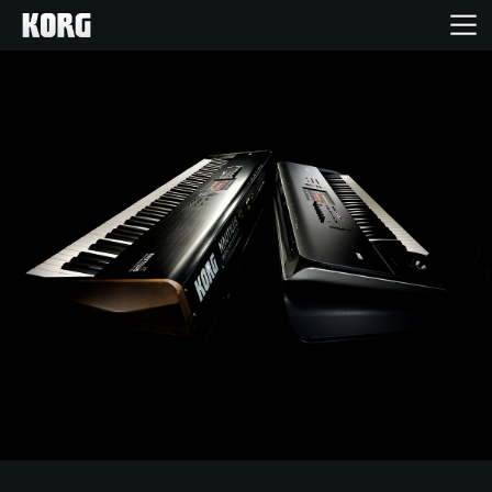
Home
Products
Import Products
Features
Events
Support
Store Locator