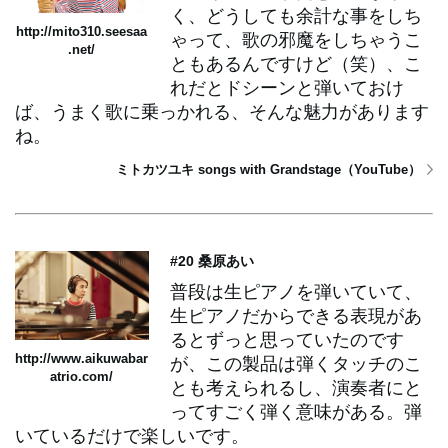
く、どうしても余計な事をしち
http://mito310.seesaa
ゃって、歌の邪魔をしちゃうこ
.net/
ともあるんですけど（笑）、こ
れだとドシーンと弾いておけ
ば、うまく歌に乗っかれる、そんな魅力があります
ね。
ミトカツユキ songs with Grandstage（YouTube）
#20 桑原あい
普段は生ピアノを弾いていて、
生ピアノだからできる表現があ
るとずっと思っていたのです
http://www.aikuwabar
が、この製品は弾くタッチのこ
atrio.com/
とも考えられるし、演奏者にと
ってすごく弾く意味がある。弾
いているだけで楽しいです。