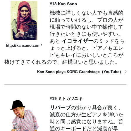
#18 Kan Sano
機械に詳しくない人でも直感的
に触っていけるし、プロの人が
現場で時間のない中で操作して
行きたいときにも使いやすい。
あと
イコライザー
のミッドをち
http://kansano.com/
ょっと上げると、ピアノもエレ
ピもキレイにおいしいところが
抜けてきてくれるので、結構良いと思いました。
Kan Sano plays KORG Grandstage（YouTube）
#19 ミトカツユキ
リバーブ
の掛かり具合が良く、
減衰の仕方が生ピアノを弾いた
時と同じ感覚になりますね。普
通のキーボードだと減衰が早