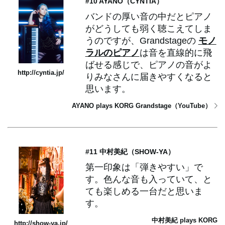
#10 AYANO（CYNTIA）
バンドの厚い音の中だとピアノ
がどうしても弱く聴こえてしま
うのですが、Grandstageの
モノ
ラルのピアノ
は音を直線的に飛
ばせる感じで、ピアノの音がよ
http://cyntia.jp/
りみなさんに届きやすくなると
思います。
AYANO plays KORG Grandstage（YouTube）
#11 中村美紀（SHOW-YA）
第一印象は「弾きやすい」で
す。色んな音も入っていて、と
ても楽しめる一台だと思いま
す。
中村美紀 plays KORG
http://show-ya.jp/