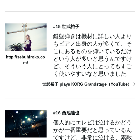
#15 世武裕子
鍵盤弾きは機材に詳しい人より
もピアノ出身の人が多くて、そ
こにあるものを弾いているだけ
http://sebuhiroko.co
という人が多いと思うんですけ
m/
ど、そういう人にとってもすご
く使いやすいなと思いました。
世武裕子 plays KORG Grandstage（YouTube）
#16 西池達也
個人的にエレピは泣けるかどう
かが一番重要だと思っているん
ですけど、非常に泣ける、素敵