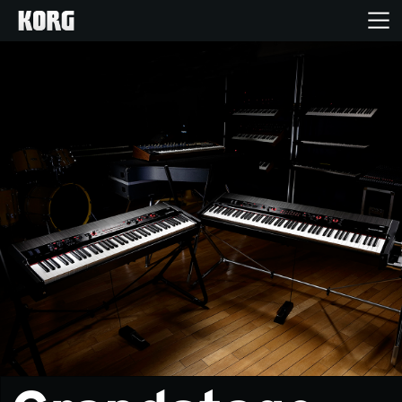
Home
Products
Import Products
Features
Events
Support
Store Locator