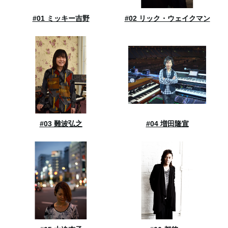
#01 ミッキー吉野
#02 リック・ウェイクマン
#03 難波弘之
#04 増田隆宣