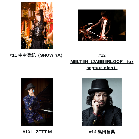
#11 中村美紀（SHOW-YA）
#12
MELTEN（JABBERLOOP、fox
capture plan）
#13 H ZETT M
#14 島田昌典