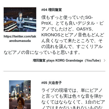
#04 増田隆宣
僕もずっと使っていたSG-
ProX。とても良いデジタル・ピ
アノでしたけど、OASYS、
KRONOSとピアノ音色もどんど
https://twitter.com/tak
ん良くなって来たところで、そ
anobumasuda
の流れを汲んで、すごくリアル
なピアノの音になっていると思います。
増田隆宣 plays KORG Grandstage（YouTube）
#05 大迫杏子
ライブの現場では、単にピアノ
と言っても実は色々な音を弾か
なくてはならなくて、1台のピア
ノではまかないきれないものな