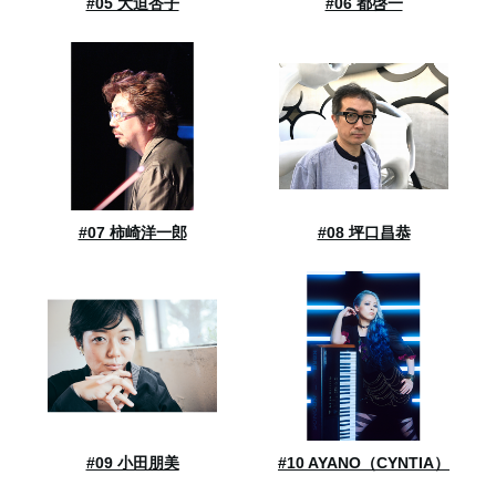
#05 大迫杏子
#06 都啓一
#07 柿崎洋一郎
#08 坪口昌恭
#09 小田朋美
#10 AYANO（CYNTIA）