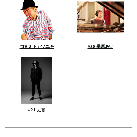
#19 ミトカツユキ
#20 桑原あい
#21 丈青