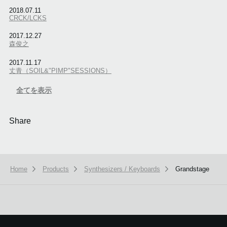
2018.07.11
CRCK/LCKS
2017.12.27
森俊之
2017.11.17
丈青（SOIL&"PIMP"SESSIONS）
全てを表示
Share
Home
Products
Synthesizers / Keyboards
Grandstage
本ウェブサイトでは、お客様の利用状況を分析および、カスタマイズし
ービスを提供するために、cookieを使用しています。
詳しい説明はこち