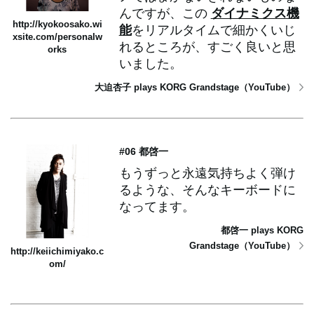
んですが、この
ダイナミクス機
http://kyokoosako.wi
能
をリアルタイムで細かくいじ
xsite.com/personalw
れるところが、すごく良いと思
orks
いました。
大迫杏子 plays KORG Grandstage（YouTube）
#06 都啓一
もうずっと永遠気持ちよく弾け
るような、そんなキーボードに
なってます。
都啓一 plays KORG
Grandstage（YouTube）
http://keiichimiyako.c
om/