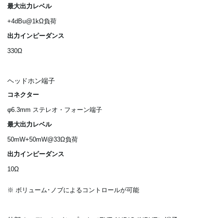
最大出力レベル
+4dBu@1kΩ負荷
出力インピーダンス
330Ω
ヘッドホン端子
コネクター
φ6.3mm ステレオ・フォーン端子
最大出力レベル
50mW+50mW@33Ω負荷
出力インピーダンス
10Ω
※ ボリューム･ノブによるコントロールが可能