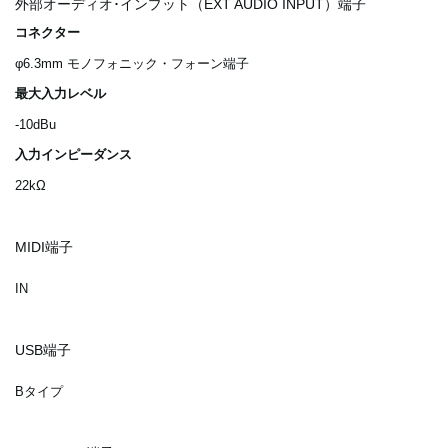
外部オーディオ･インプット（EXT AUDIO INPUT）端子
コネクター
φ6.3mm モノフォニック・フォーン端子
最大入力レベル
-10dBu
入力インピーダンス
22kΩ
MIDI端子
IN
USB端子
Bタイプ