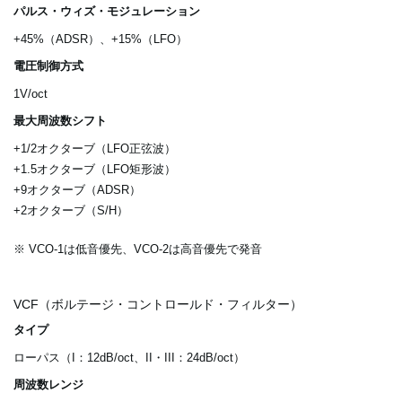
パルス・ウィズ・モジュレーション
+45%（ADSR）、+15%（LFO）
電圧制御方式
1V/oct
最大周波数シフト
+1/2オクターブ（LFO正弦波）
+1.5オクターブ（LFO矩形波）
+9オクターブ（ADSR）
+2オクターブ（S/H）
※ VCO-1は低音優先、VCO-2は高音優先で発音
VCF（ボルテージ・コントロールド・フィルター）
タイプ
ローパス（I：12dB/oct、II・III：24dB/oct）
周波数レンジ