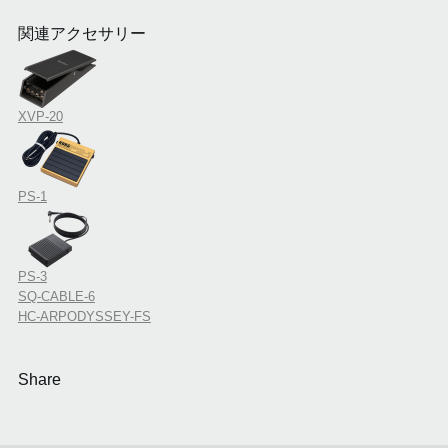
関連アクセサリー
XVP-20
PS-1
PS-3
SQ-CABLE-6
HC-ARPODYSSEY-FS
Share