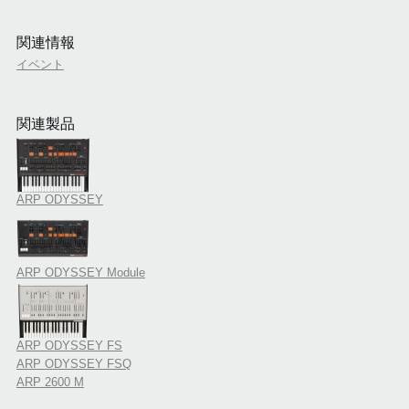
関連情報
イベント
関連製品
ARP ODYSSEY
ARP ODYSSEY Module
ARP ODYSSEY FS
ARP ODYSSEY FSQ
ARP 2600 M