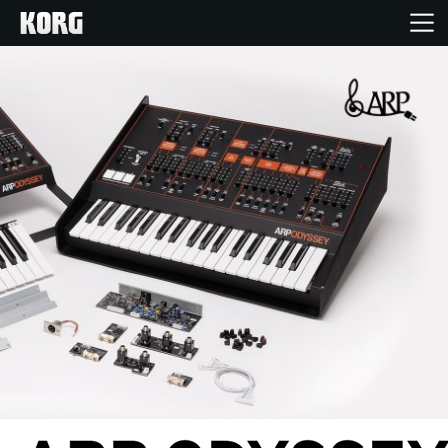
Home
Products
Import Products
Features
Events
Support
Store Locator