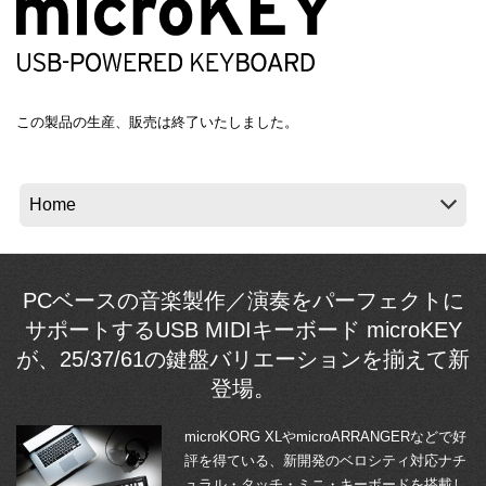
News
Location
この製品の生産、販売は終了いたしました。
Social Media
About KORG
PCベースの音楽製作／演奏をパーフェクトに
サポートするUSB MIDIキーボード microKEY
が、25/37/61の鍵盤バリエーションを揃えて新
登場。
microKORG XLやmicroARRANGERなどで好
評を得ている、新開発のベロシティ対応ナチ
ュラル・タッチ・ミニ・キーボードを搭載し