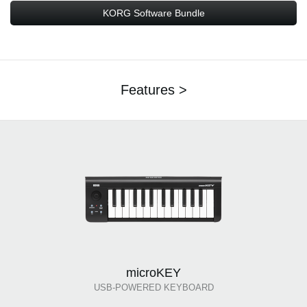
KORG Software Bundle
Features >
microKEY
USB-POWERED KEYBOARD