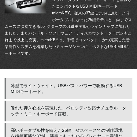
たコンパクトなUSB MIDIキーボード
microKEY。従来の37鍵モデルに加え、より
ポータブルになった25鍵モデルと、両手でス
ムーズに演奏できる5オクターブの61鍵モデルがラインナップに加わり
ました。またバンドル・ソフトウェア／ディスカウント・クーポンもこ
れまで以上に充実。microKEYは、手軽でコンパクト、かつ充実した音
楽制作システムを構築したいミュージシャンに、ベストなUSB MIDIキ
ーボードです。
薄型でライトウェイト。USBバス・パワーで駆動するUSB
MIDIキーボード。
優れた弾き心地を実現した、ベロシティ対応ナチュラル・タ
ッチ・ミニ・キーボード搭載。
高いポータブル性を備えた25鍵、省スペースでの制作環境
を構築可能な37鍵、演奏にもこだわるプレイヤーに最適な