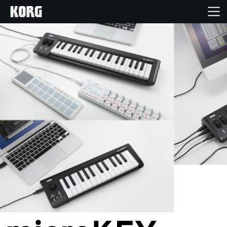
Home
Products
Import Products
Features
Events
Support
Store Locator