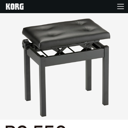
Home
Products
Import Products
Features
Events
Support
Store Locator