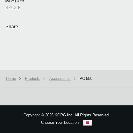
関連情報
イベント
Share
Home
Products
Accessories
PC-550
本ウェブサイトでは、お客様の利用状況を分析および、カスタマイズし
ービスを提供するために、cookieを使用しています。
詳しい説明はこち
OK
Copyright
©
2026 KORG Inc. All Rights Reserved.
Choose Your Location
Sitemap