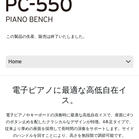
News
Location
この製品の生産、販売は終了いたしました。
Social Media
About KORG
電子ピアノに最適な高低自在イ
ス。
電子ピアノやキーボードの演奏時に最適な高低自在イスで、座面に4つ
のボタン止めを配したクラシカルなデザインが特徴。4本足タイプで、
従来より厚めの座面を採用して長時間の演奏をサポートします。サイド
のハンドルを回すことにより、高さを無段階で調節可能です。