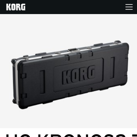
Home
Products
Import Products
Features
Events
Support
Store Locator