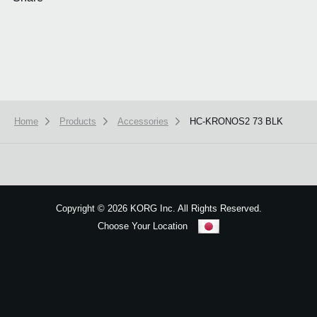
Home
Products
Accessories
HC-KRONOS2 73 BLK
本ウェブサイトでは、お客様の利用状況を分析および、カスタマイズし
ービスを提供するために、cookieを使用しています。
詳しい説明はこち
OK
Copyright
©
2026 KORG Inc. All Rights Reserved.
Choose Your Location
Sitemap