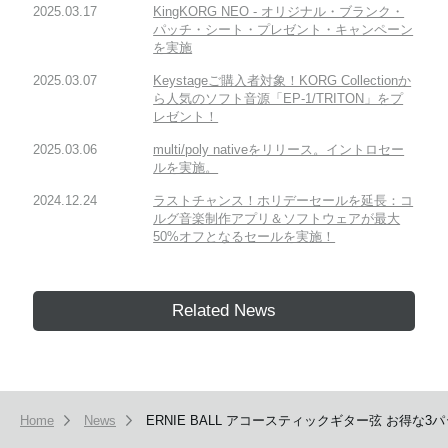
2025.03.17
KingKORG NEO - オリジナル・ブランク・
パッチ・シート・プレゼント・キャンペーン
を実施
2025.03.07
Keystageご購入者対象！KORG Collectionか
ら人気のソフト音源「EP-1/TRITON」をプ
レゼント！
2025.03.06
multi/poly nativeをリリース。イントロセー
ルを実施。
2024.12.24
ラストチャンス！ホリデーセールを延長：コ
ルグ音楽制作アプリ＆ソフトウェアが最大
50%オフとなるセールを実施！
Related News
Home
News
ERNIE BALL アコースティックギター弦 お得な