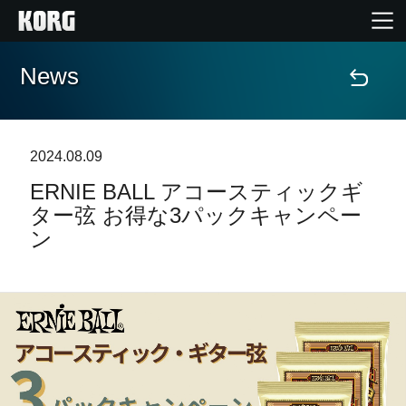
News
Home
Products
2024.08.09
ERNIE BALL アコースティックギ
Import Products
ター弦 お得な3パックキャンペー
ン
Features
Events
Support
Store Locator