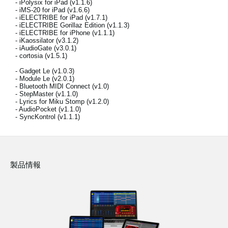
- iPolysix for iPad (v1.1.6)
- iMS-20 for iPad (v1.6.6)
- iELECTRIBE for iPad (v1.7.1)
- iELECTRIBE Gorillaz Edition (v1.1.3)
- iELECTRIBE for iPhone (v1.1.1)
News
- iKaossilator (v3.1.2)
- iAudioGate (v3.0.1)
- cortosia (v1.5.1)
Location
- Gadget Le (v1.0.3)
Social Media
- Module Le (v2.0.1)
- Bluetooth MIDI Connect (v1.0)
- StepMaster (v1.1.0)
- Lyrics for Miku Stomp (v1.2.0)
- AudioPocket (v1.1.0)
About KORG
- SyncKontrol (v1.1.1)
製品情報