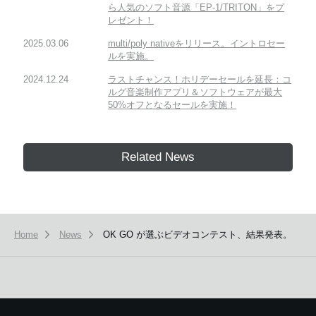
ら人気のソフト音源「EP-1/TRITON」をプ
レゼント！
2025.03.06
multi/poly nativeをリリース。イントロセー
ルを実施。
2024.12.24
ラストチャンス！ホリデーセールを延長：コ
ルグ音楽制作アプリ＆ソフトウェアが最大
50%オフとなるセールを実施！
Related News
Home
News
OK GO が選ぶビデオコンテスト、結果発表。