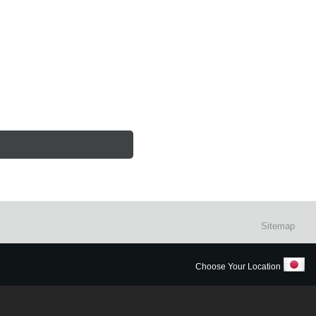
Sitemap
Choose Your Location
明はこちら