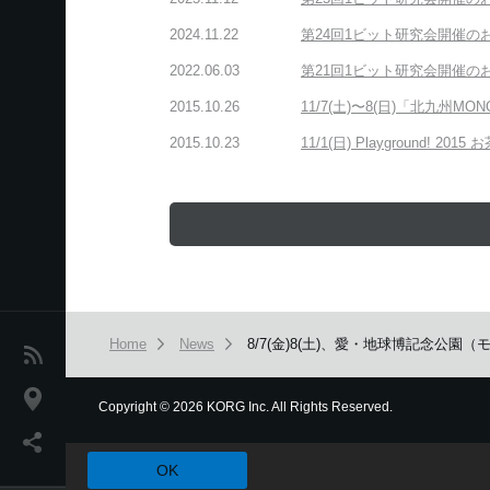
2024.11.22
第24回1ビット研究会開催の
2022.06.03
第21回1ビット研究会開催の
2015.10.26
11/7(土)〜8(日)「北九州MONO
2015.10.23
11/1(日) Playground! 20
Home
News
8/7(金)8(土)、愛・地球博記念公園（モ
News
Location
Copyright
©
2026 KORG Inc. All Rights Reserved.
本ウェブサイトでは、お客様の利用状況を分析および、カスタマ
Social Media
OK