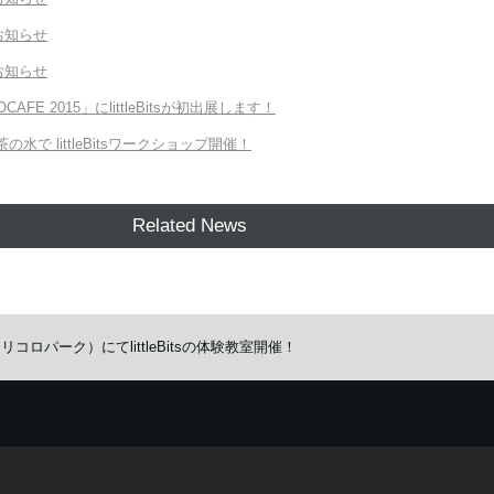
お知らせ
お知らせ
CAFE 2015」にlittleBitsが初出展します！
15 お茶の水で littleBitsワークショップ開催！
Related News
リコロパーク）にてlittleBitsの体験教室開催！
イズしたサービスを提供するために、cookieを使用しています。
詳しい説