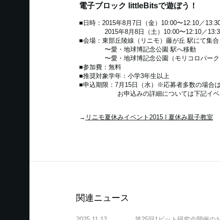
電子ブロック littleBitsで遊ぼう！
■日時：2015年8月7日（金）10:00〜12:10／13:30
2015年8月8日（土）10:00〜12:10／13:30
■会場：東部丘陵線（リニモ）藤が丘 駅にて集合
〜愛・地球博記念公園 駅へ移動
〜愛・地球博記念公園（モリコロパーク）
■参加費：無料
■推奨対象学年：小学3年生以上
■申込期限：7月15日（水）※応募者多数の場合
お申込みの詳細については下記イベント
→
リニモ夏休みイベント2015 | 夏休み親子教室
関連ニュース
2025.11.12
第25回1ビット研究会開催の