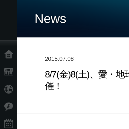
News
Home
2015.07.08
8/7(金)8(土)、愛
Products
催！
Import Products
Features
Events