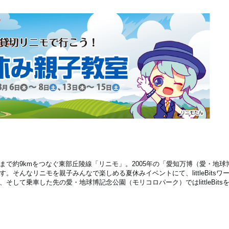
で約9kmをつなぐ東部丘陵線「リニモ」。2005年の「愛知万博（愛・地球
そんなリニモを親子みんなで楽しめる夏休みイベントにて、littleBitsワ
して乗車した先の愛・地球博記念公園（モリコロパーク）ではlittleBits