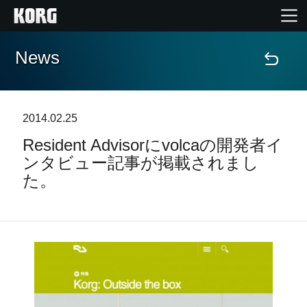
News
Home
Products
2014.02.25
Resident Advisorにvolcaの開発者イ
Import Products
ンタビュー記事が掲載されまし
た。
Features
Events
Support
Store Locator