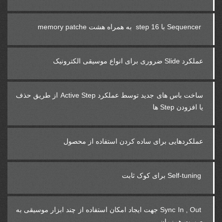
‎ Sequencer ‎با 16‏‎step ‎ به همراه هشت ‎ memory patche
‎ساخت باس های جدید توسط عملکرد‎ Active Step ‎از طریق حذف
یا افزودن‎ Step ‎ها
عملکردهایی برای ساده کردن استفاده از محصول
‎ Self-tuning ‎برای کوک ثابت
‎ Sync In , Out ‎جهت ایجاد امکان استفاده از چند ابزار موسیقی به
صورت همزمان