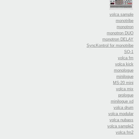
volca sample
monotribe
monotron
monotron DUO
monotron DELAY
SyncKontrol for monotribe
SQ-1
volca fm
volca kick
monologue
minilogue
MS-20 mini
volca mix
prologue
minilogue xd
volca drum
volca modular
volca nubass
volca sample2
volca fm2