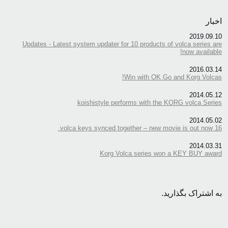
اخبار
2019.09.10
Updates - Latest system updater for 10 products of volca series are
now available!
2016.03.14
Win with OK Go and Korg Volcas!
2014.05.12
koishistyle performs with the KORG volca Series
2014.05.02
16 volca keys synced together – new movie is out now.
2014.03.31
Korg Volca series won a KEY BUY award
به اشتراک بگذارید.