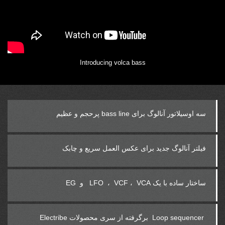
Introducing volca bass
سه اوسیلاتور آنالوگ برای‎ bass line ‎پرحجم و عظیم
فیلتر آنالوگ جدید برای عکس‌ العمل سریع و چابک
ساختار ساده با یک ‎ VCF ، VCA ، ‏‎ LFO ‎ و‎ EG ‎
Loop sequencer ‎ برگرفته از سری محصولات ‎ Electribe