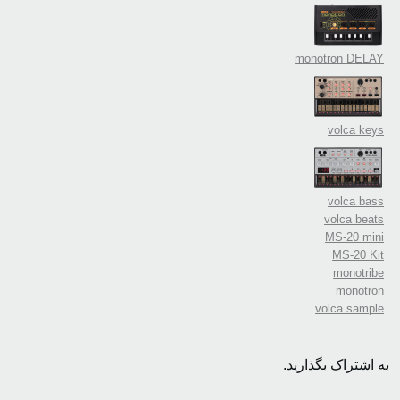
monotron DELAY
volca keys
volca bass
volca beats
MS-20 mini
MS-20 Kit
monotribe
monotron
volca sample
به اشتراک بگذارید.