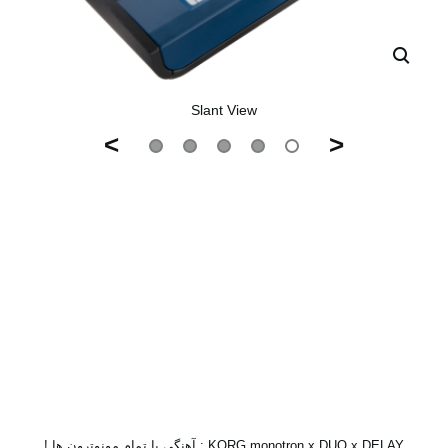
Slant View
>
<
KORG monotron x DUO x DELAY : آهنگی با تمام مونوترون ها !