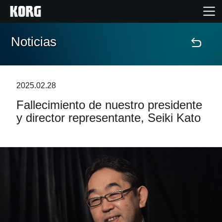
Noticias
Inicio
Productos
2025.02.28
Fallecimiento de nuestro presidente
Características
y director representante, Seiki Kato
Eventos
Soporte
Localizador de Tiendas