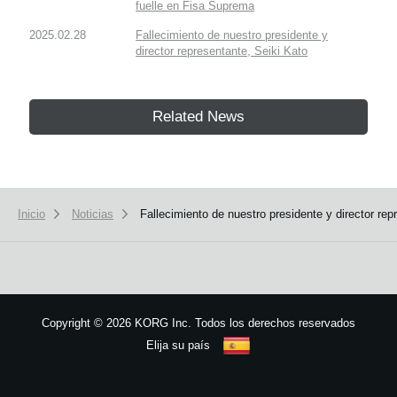
fuelle en Fisa Suprema
2025.02.28
Fallecimiento de nuestro presidente y
director representante, Seiki Kato
Related News
Inicio
Noticias
Fallecimiento de nuestro presidente y director rep
Copyright
©
2026 KORG Inc. Todos los derechos reservados
Elija su país
Mapa del sitio
We use cookies to give you the best experience on this website.
Learn m