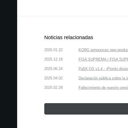
Noticias relacionadas
2026.01.22
KORG announces new produc
2025.12.18
FISA SUPREMA / FISA SUPREM
2025.06.24
Pa5X OS v1.4 - ¡Pronto dispo
2025.04.02
Declaración pública sobre la 
2025.02.28
Fallecimiento de nuestro presi