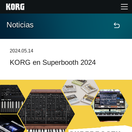
Noticias
Inicio
Productos
2024.05.14
KORG en Superbooth 2024
Características
Eventos
Soporte
Localizador de Tiendas