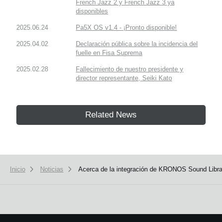
French Jazz 2 y French Jazz 3 ya
disponibles
2025.06.24
Pa5X OS v1.4 - ¡Pronto disponible!
2025.04.02
Declaración pública sobre la incidencia del
fuelle en Fisa Suprema
2025.02.28
Fallecimiento de nuestro presidente y
director representante, Seiki Kato
Related News
Inicio
Noticias
Acerca de la integración de KRONOS Sound Lib