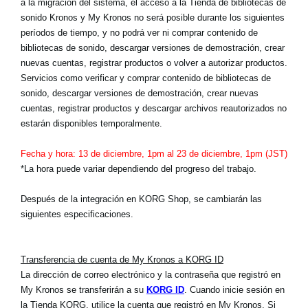
a la migración del sistema, el acceso a la Tienda de bibliotecas de
Noticias
sonido Kronos y My Kronos no será posible durante los siguientes
períodos de tiempo, y no podrá ver ni comprar contenido de
Ubicación
bibliotecas de sonido, descargar versiones de demostración, crear
Redes Sociales
nuevas cuentas, registrar productos o volver a autorizar productos.
Servicios como verificar y comprar contenido de bibliotecas de
sonido, descargar versiones de demostración, crear nuevas
cuentas, registrar productos y descargar archivos reautorizados no
Acerca de KORG
estarán disponibles temporalmente.
Fecha y hora: 13 de diciembre, 1pm al 23 de diciembre, 1pm (JST)
*La hora puede variar dependiendo del progreso del trabajo.
Después de la integración en KORG Shop, se cambiarán las
siguientes especificaciones.
Transferencia de cuenta de My Kronos a KORG ID
La dirección de correo electrónico y la contraseña que registró en
My Kronos se transferirán a su
KORG ID
. Cuando inicie sesión en
la Tienda KORG, utilice la cuenta que registró en My Kronos. Si