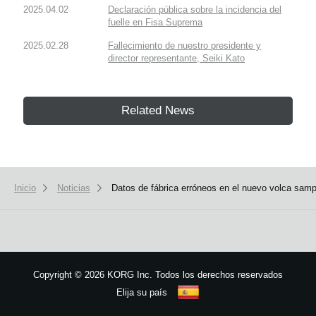
2025.04.02
Declaración pública sobre la incidencia del
fuelle en Fisa Suprema
2025.02.28
Fallecimiento de nuestro presidente y
director representante, Seiki Kato
Related News
Inicio
Noticias
Datos de fábrica erróneos en el nuevo volca samp
Copyright
©
2026 KORG Inc. Todos los derechos reservados
Elija su país
Mapa del sitio