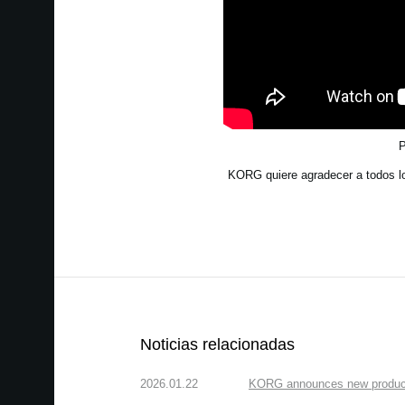
P
KORG quiere agradecer a todos los
Noticias relacionadas
2026.01.22
KORG announces new produc