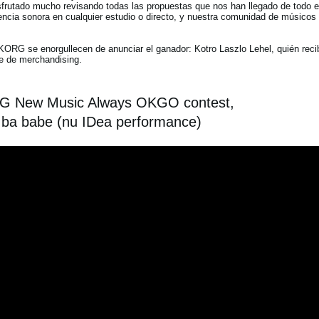
frutado mucho revisando todas las propuestas que nos han llegado de todo el
tencia sonora en cualquier estudio o directo, y nuestra comunidad de músicos
 KORG se enorgullecen de anunciar el ganador: Kotro Laszlo Lehel, quién rec
te de merchandising.
 New Music Always OKGO contest,
ba babe (nu IDea performance)