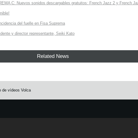
A C: Nuevos sonidos descargables gratuitos: French Jazz 2 y French Jaz
nible!
incidencia del fuelle en Fisa Suprema
dente y director representante, Seiki Kato
Related News
o de vídeos Volca
e.
Learn more