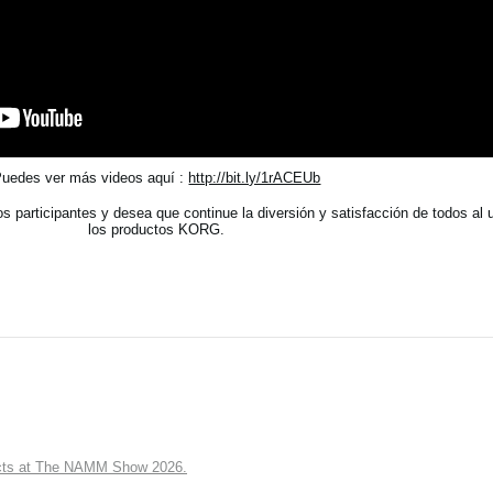
uedes ver más videos aquí :
http://bit.ly/1rACEUb
 participantes y desea que continue la diversión y satisfacción de todos al ut
los productos KORG.
ts at The NAMM Show 2026.