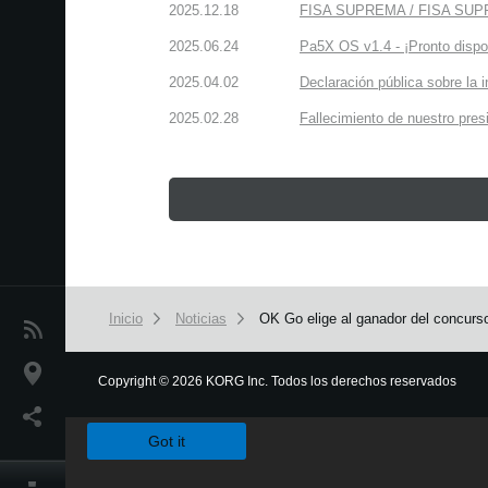
2025.12.18
FISA SUPREMA / FISA SUPREM
2025.06.24
Pa5X OS v1.4 - ¡Pronto dispo
2025.04.02
Declaración pública sobre la 
2025.02.28
Fallecimiento de nuestro presi
Inicio
Noticias
OK Go elige al ganador del concurs
Noticias
Ubicación
Copyright
©
2026 KORG Inc. Todos los derechos reservados
We use cookies to give you the best experience on this websit
Redes Sociales
Got it