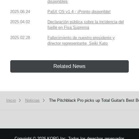
disponibles
2025.06.24
Pa5X OS v1.4 - ¡Pronto disponible!
2025.04.02
Declaración pública sobre la incidencia del
fuelle en Fisa Suprema
2025.02.28
Fallecimiento de nuestro presidente y
director representante, Seiki Kato
Related News
Inicio
Noticias
The Pitchblack Pro picks up Total Guitar's Best 
Copyright
©
2026 KORG Inc. Todos los derechos reservados