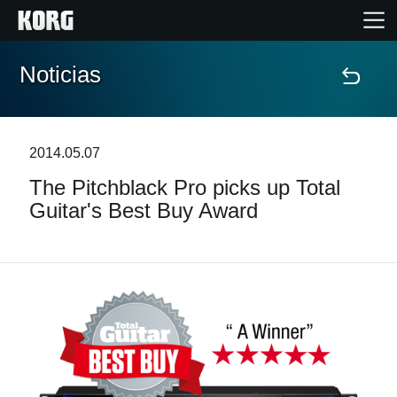
Noticias
Inicio
Productos
2014.05.07
The Pitchblack Pro picks up Total
Características
Guitar's Best Buy Award
Eventos
Soporte
Localizador de Tiendas