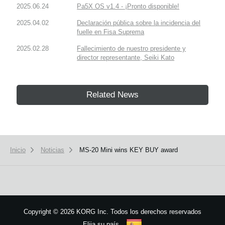
2025.06.24
Pa5X OS v1.4 - ¡Pronto disponible!
2025.04.02
Declaración pública sobre la incidencia del
fuelle en Fisa Suprema
2025.02.28
Fallecimiento de nuestro presidente y
director representante, Seiki Kato
Related News
Inicio
Noticias
MS-20 Mini wins KEY BUY award
Copyright
©
2026 KORG Inc. Todos los derechos reservados
Elija su país