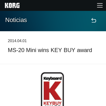
Noticias
Inicio
Productos
2014.04.01
MS-20 Mini wins KEY BUY award
Características
Eventos
Soporte
Localizador de Tiendas