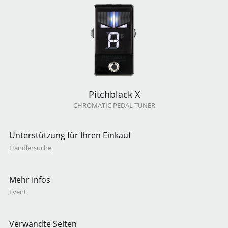
Abmessungen
（B × T × H）
69 × 110 × 49 mm
*inklusive Gummifüße
248 g
Gewicht
（mit Batterien）
Anzeigemodi
Pitchblack X
CHROMATIC PEDAL TUNER
Helligkeit regelbar
Unterstützung für Ihren Einkauf
Händlersuche
LED-Farbmuster
Mehr Infos
Messgenauigkeit
Event
Erkennungsbereich
Verwandte Seiten
Kammertonfrequenz