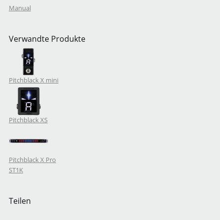
Manual
Eingangsimpedanz
Verwandte Produkte
Netzteil
Pitchblack X mini
Pitchblack XS
Pitchblack X Pro
ST1K
Teilen