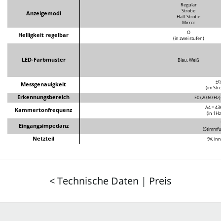
Produkte
O
Bypass umschaltbar
ULTRA BUFFER /
Batteriebetrieb
O
INPUT Buchse
(6,3 mm Klinke, mono)
BYPASS Buchse
Anschlüsse
(6,3 mm Klinke, mono)
DC 9V IN Buchse
DC 9V OUT Buchse
< Technische Daten | Preis