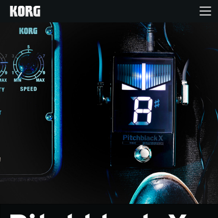
Home
Produkte
Extras
Events
Support
Händlersuche