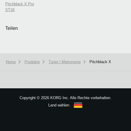
Pitchblack X Pro
ST1K
Teilen
Home
Produkte
Tuner / Metronome
Pitchblack X
We use cookies to give you the best experience on this website.
Learn m
Got it
Copyright
©
2026 KORG Inc. Alle Rechte vorbehalten.
Land wählen
Sitemap