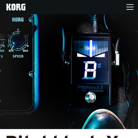
Home
Produkte
Extras
Events
Support
Händlersuche
Shop