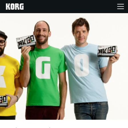
Inicio
Productos
Características
Eventos
Soporte
Localizador de Tiendas