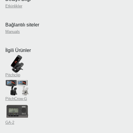
Etkinlikler
Bağlantılı siteler
Manuals
İlgili Ürünler
Pitchclip
PitchCrow-G
GA-2