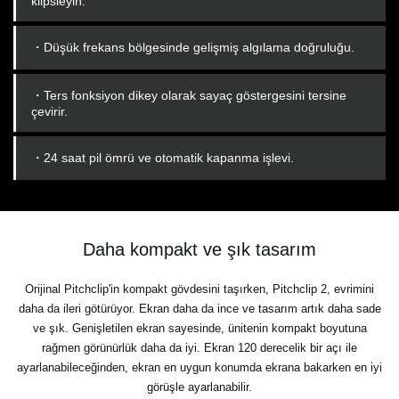
klipsleyin.
・Düşük frekans bölgesinde gelişmiş algılama doğruluğu.
・Ters fonksiyon dikey olarak sayaç göstergesini tersine
çevirir.
・24 saat pil ömrü ve otomatik kapanma işlevi.
Daha kompakt ve şık tasarım
Orijinal Pitchclip'in kompakt gövdesini taşırken, Pitchclip 2, evrimini
daha da ileri götürüyor. Ekran daha da ince ve tasarım artık daha sade
ve şık. Genişletilen ekran sayesinde, ünitenin kompakt boyutuna
rağmen görünürlük daha da iyi. Ekran 120 derecelik bir açı ile
ayarlanabileceğinden, ekran en uygun konumda ekrana bakarken en iyi
görüşle ayarlanabilir.