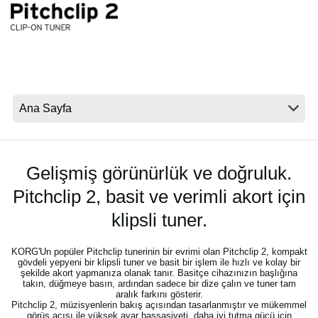
Haberler
Konum
Sosyal Medya
KORG Hakkında
Gelişmiş görünürlük ve doğruluk.
Pitchclip 2, basit ve verimli akort için
klipsli tuner.
KORG'Un popüler Pitchclip tunerinin bir evrimi olan Pitchclip 2, kompakt
gövdeli yepyeni bir klipsli tuner ve basit bir işlem ile hızlı ve kolay bir
şekilde akort yapmanıza olanak tanır. Basitçe cihazınızın başlığına
takın, düğmeye basın, ardından sadece bir dize çalın ve tuner tam
aralık farkını gösterir.
Pitchclip 2, müzisyenlerin bakış açısından tasarlanmıştır ve mükemmel
görüş açısı ile yüksek ayar hassasiyeti, daha iyi tutma gücü için