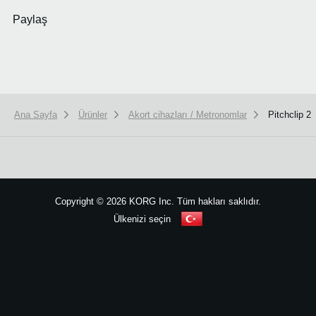
Paylaş
Ana Sayfa
Ürünler
Akort cihazları / Metronomlar
Pitchclip 2
We use cookies to give you the best experience on this website.
Learn m
Got it
Copyright
©
2026 KORG Inc. Tüm hakları saklıdır.
Ülkenizi seçin
Site Haritası