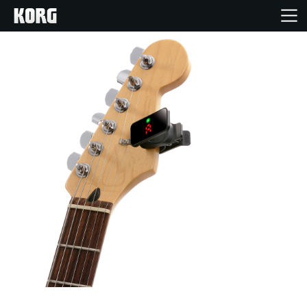
Ana Sayfa
Ürünler
Özellikler
Etkinlikler
Destek
Mağaza Bulucu