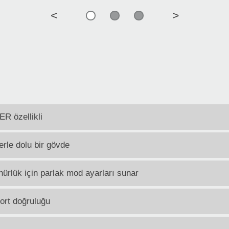
<
>
R özellikli
erle dolu bir gövde
ürlük için parlak mod ayarları sunar
ort doğruluğu