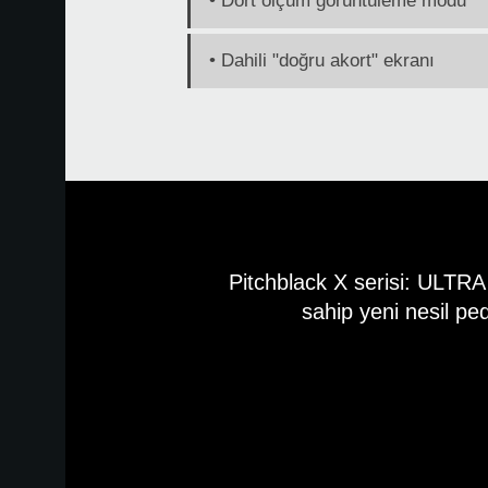
• Dört ölçüm görüntüleme modu
• Dahili "doğru akort" ekranı
Pitchblack X serisi: ULTR
sahip yeni nesil ped