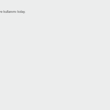
e kullanımı kolay.
Etkin
Manu
Pitc
Pitc