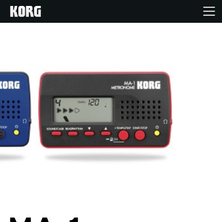
Ana Sayfa
Ürünler
Özellikler
Etkinlikler
Destek
Mağaza Bulucu