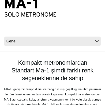
Haberler
Konum
Sosyal Medya
KORG Hakkında
Kompakt metronomlardan
Standart Ma-1 şimdi farklı renk
seçeneklerine de sahip
MA-1; geniş bir tempo dizisi ve zengin vuruş çeşitliliği ve ritim paternler
ile tüm temel unsurları tam olarak kapsayan kompakt bir metronomdur.
MA-1 ayrıca daha kolay alıştırma yapmanın ye-ni bir yolu olarak vuruşu
da (beat) göstermektedir. MA-1, ikili renk tonunda seçiminize sunul-