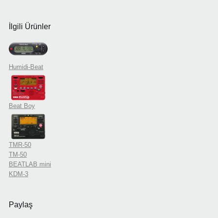
İlgili Ürünler
Humidi-Beat
Beat Boy
TMR-50
TM-50
BEATLAB mini
KDM-3
Paylaş