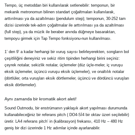
Tempo, üç metoddan biri kullanılarak setlenebilir: temponun, bir
mekanik metronomun bilinen standart çoğaltmaları kullanılarak,
arttırılması ya da azaltılması (pendulum step); temponun, 30-252 tam
dizisi üzerinde tek-adım çoğaltmalar ile arttırılması ya da azaltılması
(full step), ya da müzik ile beraber anında düğmeye basaraktan,
tempoyu girmek için Tap Tempo fonksiyonu-nun kullanılması.
1’ den 9’ a kadar herhangi bir vuruş sayısı belirleyerekten, songların bol
çeşitliliğini deneyiniz ve sekiz ritim tipinden herhangi birini seçiniz:
çeyrek notalar, sekizlik notalar, üçlemeler (düz üçle-meler, iç vuruşu
eksik üçlemeler, üçüncü vuruşu eksik üçlemeler), ve onaltılık notalar
(dörtlüler, orta vuruşları eksik dörtlemeler, üçüncü ve dördüncü vuruşları
eksik dörtlemeler).
Aynı zamanda bir kromatik akort aleti!
Sound Outmodu, bir enstrümanın yaklaşık akort yapılması durumunda
kullanabileceğiniz bir referans pitch ( DO4-Sİ4 bir oktav üzeri seçilebilir)
üretir. LA4 referans pitch’ in (kalibrasyon) frekansı, 410 Hz – 480 Hz
geniş bir dizi üzerinde 1 Hz adımlar içinde ayarlanabilir.