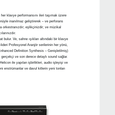
Pa3
her klavye performansını ileri taşımak üzere
yönüyle inanılmaz geliştirerek – ve perforans
Pa3X
 orkestranızdır; eşlikçinizdir; ve müzikal
larınızdır.
 bulur. Ve, sahne ışıkları altındaki bir klavye
ri Profesyonel Aranjör serilerinin her yönü,
Pa90
nhanced Definition Synthesis – Genişletilmiş)
Pa6
erçekçi ve son derece detaylı sound sağlar.
Pa30
on ile yapılan işbirlikleri, audio işleyişi ve
Pa5
Liver
ni enstrümanlar ve davul kitlerin yeni tonları
mic
Pa10
Pa70