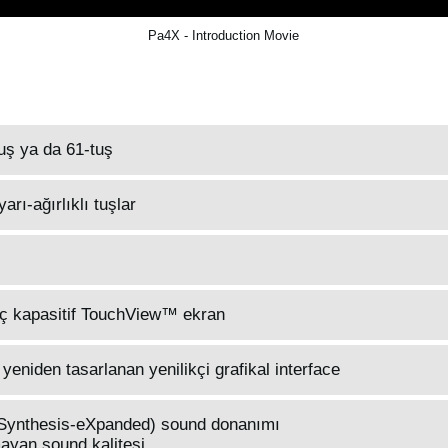
Pa4X - Introduction Movie
uş ya da 61-tuş
yarı-ağırlıklı tuşlar
nç kapasitif TouchView™ ekran
yeniden tasarlanan yenilikçi grafikal interface
 Synthesis-eXpanded) sound donanımı
mayan sound kalitesi