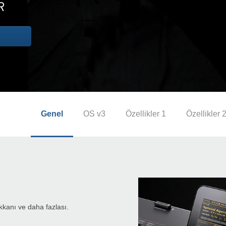
Genel
OS v3
Özellikler 1
Özellikler 
kkanı ve daha fazlası.