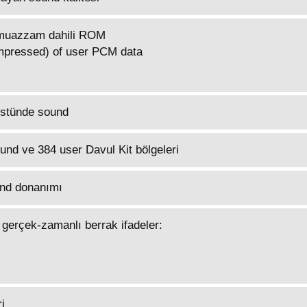
e muazzam dahili ROM
mpressed) of user PCM data
üstünde sound
ound ve 384 user Davul Kit bölgeleri
und donanımı
gerçek-zamanlı berrak ifadeler:
i