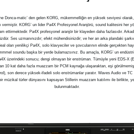
ane Donca-matic’ den gelen KORG, mükemmelliğin en yüksek seviyesi olarak, 
arını vermiştir. KORG’ un lider Pa4X Profesyonel Aranjörü, sound kalitesini her 
vam ettirmektedir. Pa4X profesyonel aranjör bir klayeden daha fazlasıdır. Arkada
üzdür. Ses uzmanınızdır; efekt mühendisinizdir; ve her an arka plandaki şarkıcı
l olan yenilikçi Pa4X, solo klavyeciler ve şovcularının elinde gerçekten hayat
mel soundu başka bir yerde bulamazsınız. Bu amaçla, KORG’ un endüstri-lide
te Pa4X üzerindeki sonucu; dengi olmayan bir enstrüman. Tümüyle yeni EDS-X (E
an 10 kat daha fazla muazzam bir PCM kaynağa ulaşaraktan, eşi görülmemiş g
, son derece yüksek-ifadeli solo enstrümanlar yaratır. Waves Audio ve TC Helic
 bir müzikal türler dünyasını kapsayan Stillerin muazzam katılımı ile birlikte, ye
bulunmaktadır.