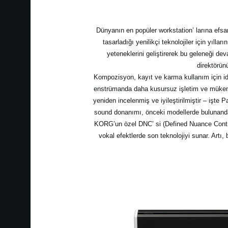
Dünyanın en popüler workstation’ larına efs
tasarladığı yenilikçi teknolojiler için yıll
yeteneklerini geliştirerek bu geleneği de
direktörün
Kompozisyon, kayıt ve karma kullanım için idea
enstrümanda daha kusursuz işletim ve mükemm
yeniden incelenmiş ve iyileştirilmiştir – iş
sound donanımı, önceki modellerde bulunand
KORG’un özel DNC’ si (Defined Nuance Control)
vokal efektlerde son teknolojiyi sunar. Artı,