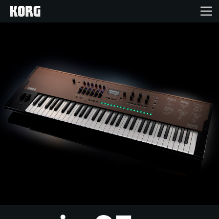
Ana Sayfa
Ürünler
Özellikler
Etkinlikler
Destek
Mağaza Bulucu