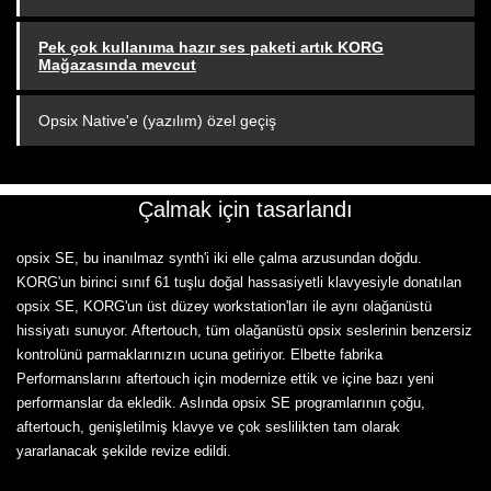
Pek çok kullanıma hazır ses paketi artık KORG
Mağazasında mevcut
Opsix Native'e (yazılım) özel geçiş
Çalmak için tasarlandı
opsix SE, bu inanılmaz synth'i iki elle çalma arzusundan doğdu.
KORG'un birinci sınıf 61 tuşlu doğal hassasiyetli klavyesiyle donatılan
opsix SE, KORG'un üst düzey workstation'ları ile aynı olağanüstü
hissiyatı sunuyor. Aftertouch, tüm olağanüstü opsix seslerinin benzersiz
kontrolünü parmaklarınızın ucuna getiriyor. Elbette fabrika
Performanslarını aftertouch için modernize ettik ve içine bazı yeni
performanslar da ekledik. Aslında opsix SE programlarının çoğu,
aftertouch, genişletilmiş klavye ve çok seslilikten tam olarak
yararlanacak şekilde revize edildi.