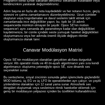
Programın kendi içinde saklanan benzersiz sekansları kullanabilir veya
kendinizinkini yaratarak değiştirebilirsiniz.
Adım başına en fazla altı nota kaydedebilir ve her notanın hızını, geçiş
süresini ve çalma zamanlamasını düzenleyebilirsiniz. Uzun cümleler
oluşturun veya tıngırdamaları ve davul seslerini taklit etmek için
zamanlamada ince değişiklikler yapın; bu, tipik bir 16 adımlı
sequencerda mümkün olmayan bir şeydir. Opsix SE'nin motion
sequencer'ı aynı zamanda altı parametreye kadar olan değişiklikleri
kaydetmenize, bir cümle içindeki seste yumuşak hareket değişiklikleri
oluşturmanıza veya her adımda önemli ölçüde değişen ritimler
oluşturmanıza olanak tanır.
Canavar Modülasyon Matrixi
Opsix SE'nin modülasyon olanakları gerçekten akıllara durgunluk
veriyor. Altı operatör modu ve 40 ön-ayarlı algoritmanın yanı sıra kendi
algoritmanızı oluşturma yeteneğiyle opsix SE, size dinamik ses
seçenekleri sunar.
Bu sentezleme, sinyal zincirinin sonunda gelen işlemcilerle güçlendirilir.
MOD bölümü, üç EG ve üç LFO ile operatörlerden ayrı çalışır; ve çeşitli
yönlendirme olanakları için 12 sanal yama sunar. Atmosferik ses
döngüleri oluşturmak veya seslerinize ritmik hareketler eklemek için
geniş bir modülasyon yelpazesi içinden bu özellikleri kullanabilirsiniz.