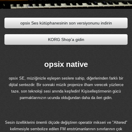
opsix Ses kütüphanesinin son versiyonunu indirin
KORG Shop'a gidin
opsix native
opsix SE, müziğinizle eşleşen seslere sahip, diğerlerinden farklı bir
dijital sentezdir. Bir sonraki müzik projenize ilham verecek yüzlerce
taze, son teknoloji sesi anında keşfedin! Kişiselleştirmenin gücü
parmaklarınızın ucunda olduğundan daha da ileri gidin.
Sesin özelliklerini önemli ölçüde değiştiren operatör mikseri ve "Altered"
kelimesiyle sembolize edilen FM enstrümanlarının sınırlarının çok