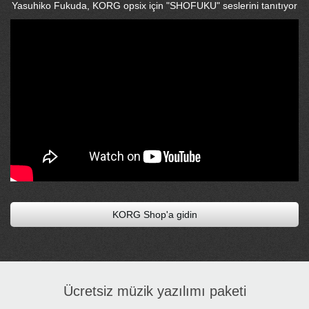
Yasuhiko Fukuda, KORG opsix için "SHOFUKU" seslerini tanıtıyor
KORG Shop'a gidin
Ücretsiz müzik yazılımı paketi