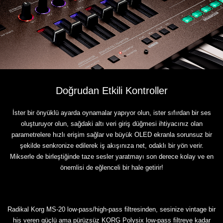
Doğrudan Etkili Kontroller
İster bir önyüklü ayarda oynamalar yapıyor olun, ister sıfırdan bir ses
oluşturuyor olun, sağdaki altı veri giriş düğmesi ihtiyacınız olan
parametrelere hızlı erişim sağlar ve büyük OLED ekranla sorunsuz bir
şekilde senkronize edilerek iş akışınıza net, odaklı bir yön verir.
Mikserle de birleştiğinde taze sesler yaratmayı son derece kolay ve en
önemlisi de eğlenceli bir hale getirir!
Radikal Korg MS-20 low-pass/high-pass filtresinden, sesinize vintage bir
his veren güçlü ama pürüzsüz KORG Polysix low-pass filtreye kadar