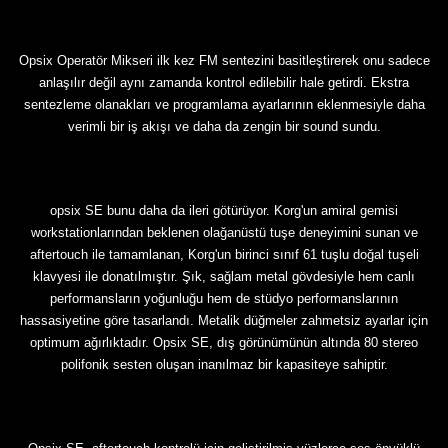
Opsix Operatör Mikseri ilk kez FM sentezini basitleştirerek onu sadece
anlaşılır değil aynı zamanda kontrol edilebilir hale getirdi. Ekstra
sentezleme olanakları ve programlama ayarlarının eklenmesiyle daha
verimli bir iş akışı ve daha da zengin bir sound sundu.
opsix SE bunu daha da ileri götürüyor. Korg'un amiral gemisi
workstationlarından beklenen olağanüstü tuşe deneyimini sunan ve
aftertouch ile tamamlanan, Korg'un birinci sınıf 61 tuşlu doğal tuşeli
klavyesi ile donatılmıştır. Şık, sağlam metal gövdesiyle hem canlı
performansların yoğunluğu hem de stüdyo performanslarının
hassasiyetine göre tasarlandı. Metalik düğmeler zahmetsiz ayarlar için
optimum ağırlıktadır. Opsix SE, dış görünümünün altında 80 stereo
polifonik sesten oluşan inanılmaz bir kapasiteye sahiptir.