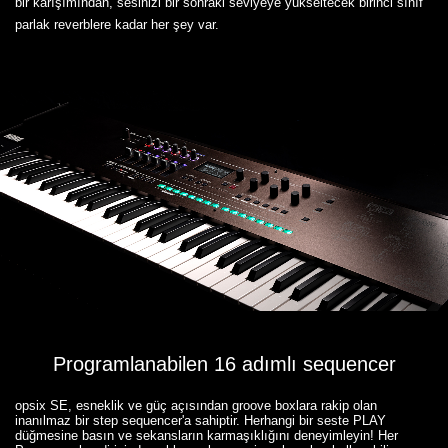
bir karışımından, sesinizi bir sonraki seviyeye yükseltecek birinci sınıf
parlak reverblere kadar her şey var.
Programlanabilen 16 adımlı sequencer
opsix SE, esneklik ve güç açısından groove boxlara rakip olan
inanılmaz bir step sequencer'a sahiptir. Herhangi bir seste PLAY
düğmesine basın ve sekansların karmaşıklığını deneyimleyin! Her