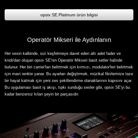
opsix SE Platinum ürün bilgisi
Operatör Mikseri ile Aydınlanın
Her sesin kalbinde, sizi keşfetmeye davet eden altı adet fader ve
knob'dan oluşan opsix SE'nin Operatör Mikseri basit setler halinde
bulunur. Her biri carrier'ları belirtmek için kırmızı, modulator'leri belirtmek
için mavi renkte yanar. Bu ayarları değiştirmek, müzikal fikirlerinize taze
bir hayat katmak için yeni ses şekillendirme olanaklarının kapısını açar.
Bu uygulaması basit iş akışı, tıpkı sunduğu sesler gibi, opsix SE'yi bu
kadar benzersiz kılan şeyin bir parçasıdır.