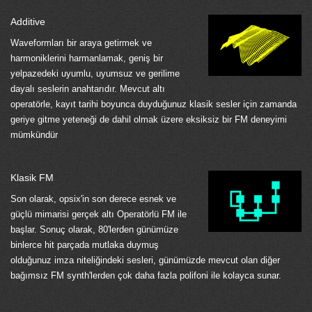
Additive
Waveformları bir araya getirmek ve
harmoniklerini harmanlamak, geniş bir
yelpazedeki uyumlu, uyumsuz ve gerilime
dayalı seslerin anahtarıdır. Mevcut altı
operatörle, kayıt tarihi boyunca duyduğunuz klasik sesler için zamanda
geriye gitme yeteneği de dahil olmak üzere eksiksiz bir FM deneyimi
mümkündür
Klasik FM
Son olarak, opsix'in son derece esnek ve
güçlü mimarisi gerçek altı Operatörlü FM ile
başlar. Sonuç olarak, 80'lerden günümüze
binlerce hit parçada mutlaka duymuş
olduğunuz imza niteliğindeki sesleri, günümüzde mevcut olan diğer
bağımsız FM synth'lerden çok daha fazla polifoni ile kolayca sunar.