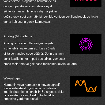
yönlendirme. Alogoritma bölümünde bir
döngü, operatörler arasındaki sinyal
yönlendirmesinin birlikte çalışma şeklini
değiştirerek sesi dramatik bir şekilde yeniden şekillendirecek ve hiçbir
yama kablosuna gerek kalmayacak.
Analog (Modelleme)
Analog tarzı kontroller ve çok sayıda
istiflenebilir waveform sizi kısa sürede
dijitalden analog sese götürür. Derin basların,
canlı lead'lerin, kalın pad seslerinin, yumuşak
brass tonlarının ve çok daha fazlasının keyfini çıkarın.
Waveshaping
Harmonik veya harmonik olmayan agresif
tonlar elde etmek için dalga biçimlerine
kasıtlı distortion eklenebilir. Bu sayede, dolu
bir karakterli cesur, keskin tonlar elde
etmenize yardımcı olacaktır.