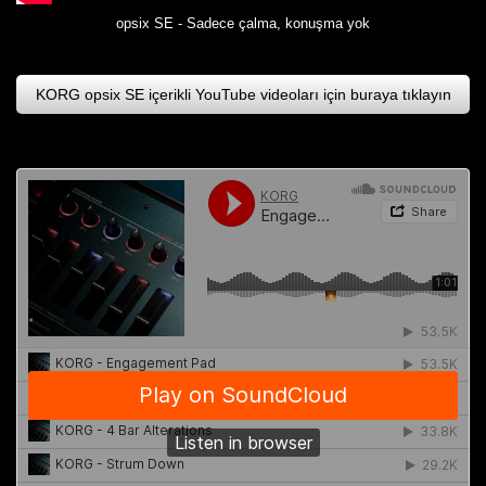
opsix SE - Sadece çalma, konuşma yok
KORG opsix SE içerikli YouTube videoları için buraya tıklayın