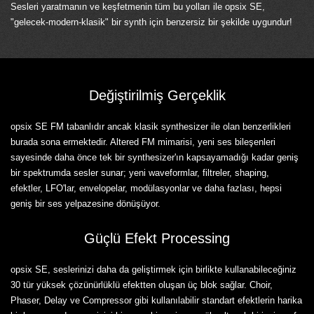
Sesleri yaratmanın ve keşfetmenin tüm bu yolları ile opsix SE,
"gelecek-modern-klasik" bir synth için benzersiz bir şekilde uygundur!
Değiştirilmiş Gerçeklik
opsix SE FM tabanlıdır ancak klasik synthesizer ile olan benzerlikleri
burada sona ermektedir. Altered FM mimarisi, yeni ses bileşenleri
sayesinde daha önce tek bir synthesizer'ın kapsayamadığı kadar geniş
bir spektrumda sesler sunar; yeni waveformlar, filtreler, shaping,
efektler, LFO'lar, envelopelar, modülasyonlar ve daha fazlası, hepsi
geniş bir ses yelpazesine dönüşüyor.
Güçlü Efekt Processing
opsix SE, seslerinizi daha da geliştirmek için birlikte kullanabileceğiniz
30 tür yüksek çözünürlüklü efektten oluşan üç blok sağlar. Choir,
Phaser, Delay ve Compressor gibi kullanılabilir standart efektlerin harika