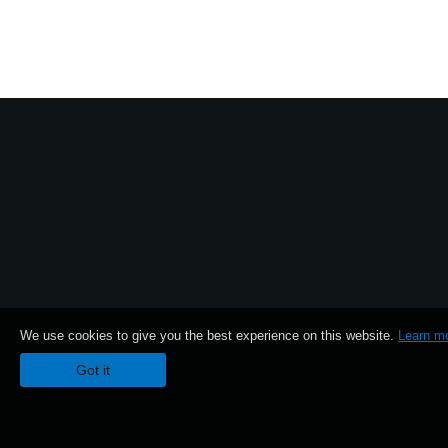
Haberler
Konum
Sosyal Medya
KORG Hakkında
We use cookies to give you the best experience on this website.
Learn m
Got it