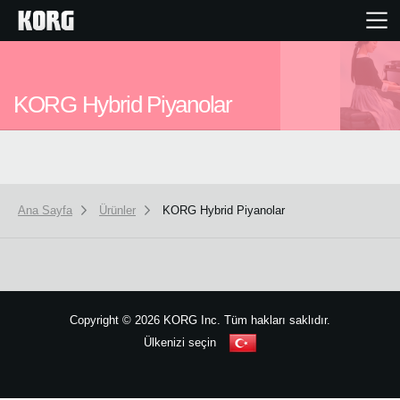
Ana Sayfa
KORG Hybrid Piyanolar
Ürünler
Özellikler
Ana Sayfa
Ürünler
KORG Hybrid Piyanolar
Etkinlikler
Destek
Copyright
©
2026 KORG Inc. Tüm hakları saklıdır.
Ülkenizi seçin
Mağaza Bulucu
Site Haritası