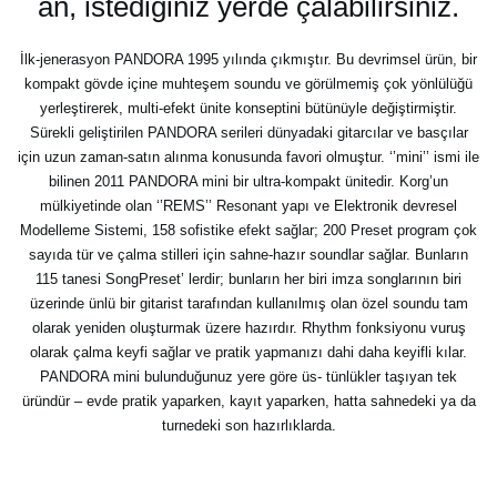
an, istediğiniz yerde çalabilirsiniz.
İlk-jenerasyon PANDORA 1995 yılında çıkmıştır. Bu devrimsel ürün, bir
kompakt gövde içine muhteşem soundu ve görülmemiş çok yönlülüğü
yerleştirerek, multi-efekt ünite konseptini bütünüyle değiştirmiştir.
Sürekli geliştirilen PANDORA serileri dünyadaki gitarcılar ve basçılar
için uzun zaman-satın alınma konusunda favori olmuştur. ‘’mini’’ ismi ile
bilinen 2011 PANDORA mini bir ultra-kompakt ünitedir. Korg’un
mülkiyetinde olan ‘’REMS’’ Resonant yapı ve Elektronik devresel
Modelleme Sistemi, 158 sofistike efekt sağlar; 200 Preset program çok
sayıda tür ve çalma stilleri için sahne-hazır soundlar sağlar. Bunların
115 tanesi SongPreset’ lerdir; bunların her biri imza songlarının biri
üzerinde ünlü bir gitarist tarafından kullanılmış olan özel soundu tam
olarak yeniden oluşturmak üzere hazırdır. Rhythm fonksiyonu vuruş
olarak çalma keyfi sağlar ve pratik yapmanızı dahi daha keyifli kılar.
PANDORA mini bulunduğunuz yere göre üs- tünlükler taşıyan tek
üründür – evde pratik yaparken, kayıt yaparken, hatta sahnedeki ya da
turnedeki son hazırlıklarda.