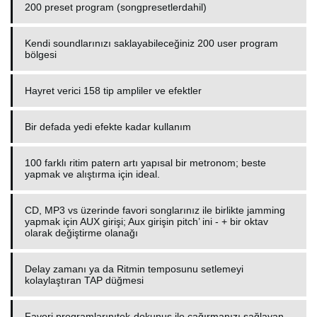
200 preset program (songpresetlerdahil)
Kendi soundlarınızı saklayabileceğiniz 200 user program
bölgesi
Hayret verici 158 tip ampliler ve efektler
Bir defada yedi efekte kadar kullanım
100 farklı ritim patern artı yapısal bir metronom; beste
yapmak ve alıştırma için ideal.
CD, MP3 vs üzerinde favori songlarınız ile birlikte jamming
yapmak için AUX girişi; Aux girişin pitch’ ini - + bir oktav
olarak değiştirme olanağı
Delay zamanı ya da Ritmin temposunu setlemeyi
kolaylaştıran TAP düğmesi
Favori programlarınıtek-dokunuş ile çağırmanızı sağlayan