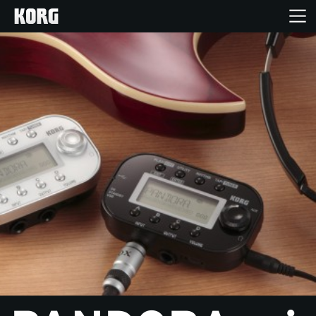
Ana Sayfa
Ürünler
Özellikler
Etkinlikler
Destek
Mağaza Bulucu