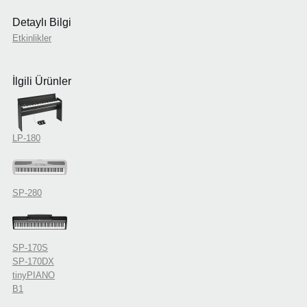
Detaylı Bilgi
Etkinlikler
İlgili Ürünler
LP-180
SP-280
SP-170S
SP-170DX
tinyPIANO
B1