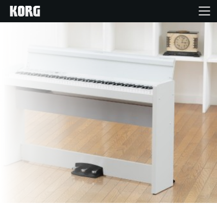
Ana Sayfa
Ürünler
Özellikler
Etkinlikler
Destek
Mağaza Bulucu