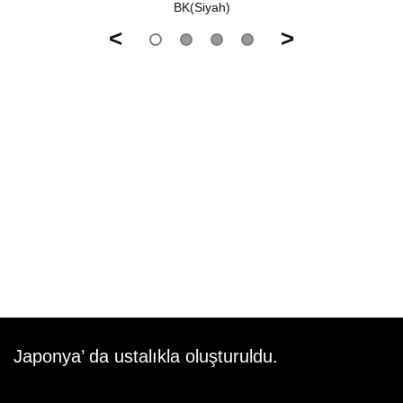
BK(Siyah)
<
>
Japonya’ da ustalıkla oluşturuldu.