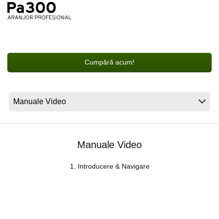
Ştiri
Locaţie
Social Media
Cumpără acum!
Despre Korg
Manuale Video
1. Introducere & Navigare