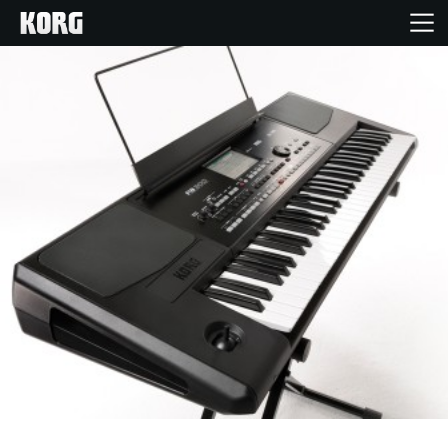
Acasă
Produse
În Prim Plan
Eveniment
Asistență
Găsește un Magazin