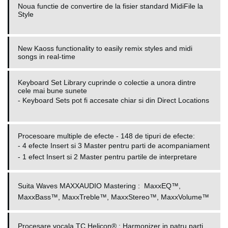
Noua functie de convertire de la fisier standard MidiFile la
Style
New Kaoss functionality to easily remix styles and midi
songs in real-time
Keyboard Set Library cuprinde o colectie a unora dintre
cele mai bune sunete
-
Keyboard Sets pot fi accesate chiar si din Direct Locations
Procesoare multiple de efecte - 148 de tipuri de efecte:
-
4 efecte Insert si 3 Master pentru parti de acompaniament
- 1 efect Insert si 2 Master pentru partile de interpretare
Suita Waves MAXXAUDIO Mastering
:
MaxxEQ™,
MaxxBass™, MaxxTreble™, MaxxStereo™, MaxxVolume™
Procesare vocala TC Helicon®
: Harmonizer in patru parti,