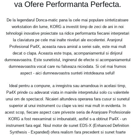
va Ofere Performanta Perfecta.
De la legendarul Donca-matic pana la cele mai populare sintetizatoare
workstation din lume, KORG a investit timp de zeci de ani in noi
tehnologii inovative proiectate sa ridice performanta fiecarei interpretari
la claviatura pe cele mai inalte niveluri ale excelentei. Aranjorul
Profesional Pa4X, aceasta nava amiral a seriei sale, este mai mult
decat o clapa. Aceasta este trupa, acompaniamentul si dirijorul
dumneavoastra. Este sunetistul, inginerul de efecte si acompaniamentul
dumneavoastra vocal care nu falseaza niciodata. Si cel mai frumos
aspect - aici dumneavoastra sunteti intotdeauna seful!
Ideal pentru a compune, a inregistra sau amandoua in acelasi timp,
Pa4X prinde cu adevarat viata in mainile interpretului solo cu valentele
unui om de spectacol. Nicaieri altundeva operarea fara cusur si sunetul
superior al unui instrument cu clape va iesi mai mult in evidenta. In
acest scop, fiecare aspect care priveste seria de Aranjoare Profesionale
KORG a fost reexaminat si imbunatatit, astfel s-a obtinut Pa4X - un
instrument fara egal. Noul motor de sunet EDS-X (Enhanced Definition
Synthesis - Expanded) ofera realism fara precedent si sunet foarte