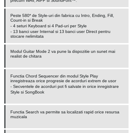
precum WAV, AIFF si SoundFont™.
Peste 580* de Style-uri din fabrica cu Intro, Ending, Fill,
Count-in si Break
-
4 seturi Keyboard si 4 Pad-uri per Style
- 13 banci user Internal si 13 banci user Direct pentru
stocare nelimitata
Modul Guitar Mode 2 va pune la dispozitie un sunet mai
realist de chitara
Functia Chord Sequencer din modul Style Play
inregistreaza orice progresie de acorduri extrem de usor
-
Secventele de acorduri pot fi salvate in orice inregistrare
Style si SongBook
Functia Search va permite sa localizati rapid orice resursa
muzicala