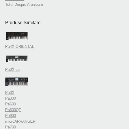
Totul Despre Aranjoare
Produse Similare
Pa4X ORIENTAL
Pa3X Le
Pa3X
Pa300
Pa600
Pa600QT
Pa900
microARRANGER
Pa700