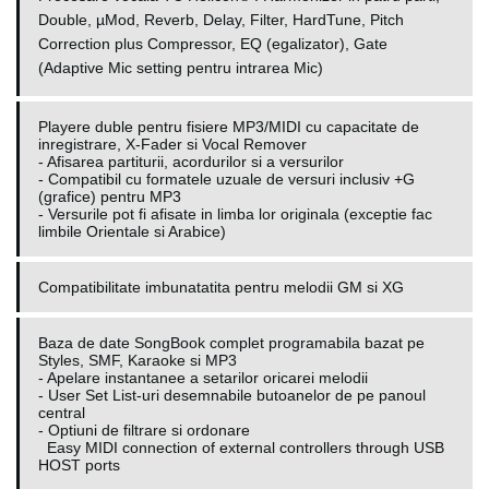
Double, µMod, Reverb, Delay, Filter, HardTune, Pitch
Correction plus Compressor, EQ (egalizator), Gate
(Adaptive Mic setting pentru intrarea Mic)
Playere duble pentru fisiere MP3/MIDI cu capacitate de
inregistrare, X-Fader si Vocal Remover
- Afisarea partiturii, acordurilor si a versurilor
- Compatibil cu formatele uzuale de versuri inclusiv +G
(grafice) pentru MP3
- Versurile pot fi afisate in limba lor originala (exceptie fac
limbile Orientale si Arabice)
Compatibilitate imbunatatita pentru melodii GM si XG
Baza de date SongBook complet programabila bazat pe
Styles, SMF, Karaoke si MP3
- Apelare instantanee a setarilor oricarei melodii
- User Set List-uri desemnabile butoanelor de pe panoul
central
- Optiuni de filtrare si ordonare
Easy MIDI connection of external controllers through USB
HOST ports