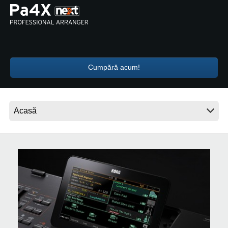
Ştiri
Locaţie
Social Media
Cumpără acum!
Despre Korg