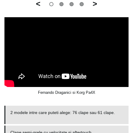
<
>
Fernando Draganici si Korg Pa4X
2 modele intre care puteti alege: 76 clape sau 61 clape.
Clape semi-grele cu velocitate si aftertouch