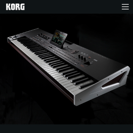
Acasă
Produse
În Prim Plan
Eveniment
Asistență
Găsește un Magazin