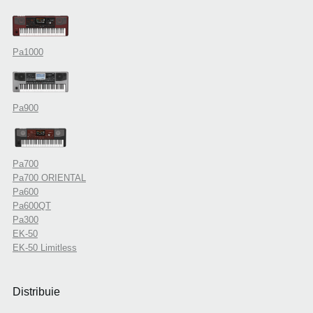
Pa1000
Pa900
Pa700
Pa700 ORIENTAL
Pa600
Pa600QT
Pa300
EK-50
EK-50 Limitless
Distribuie