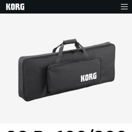
Acasă
Produse
În Prim Plan
Eveniment
Asistență
Găsește un Magazin