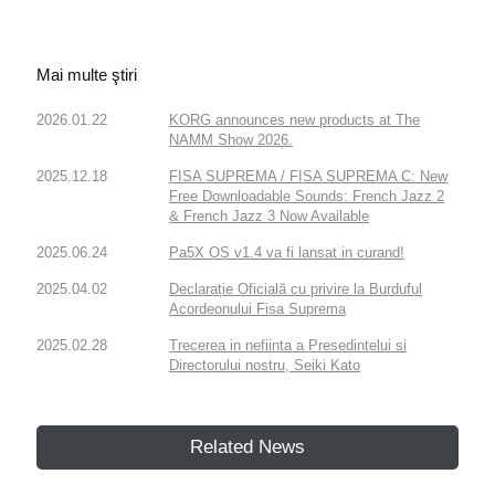
Mai multe ştiri
2026.01.22
KORG announces new products at The
NAMM Show 2026.
2025.12.18
FISA SUPREMA / FISA SUPREMA C: New
Free Downloadable Sounds: French Jazz 2
& French Jazz 3 Now Available
2025.06.24
Pa5X OS v1.4 va fi lansat in curand!
2025.04.02
Declarație Oficială cu privire la Burduful
Acordeonului Fisa Suprema
2025.02.28
Trecerea in nefiinta a Presedintelui si
Directorului nostru, Seiki Kato
Related News