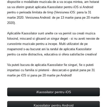
dispozitie o modalitate muzicala de a va ocupa mintea, am hotarat
Ştiri
sa va oferim gratuit aplicatia Kaossilator pentru iOS si Android
Locaţie
pentru o perioada limitata de timp (Versiunea iOS: pana la 31
martie 2020. Versiunea Android: de pe 13 martie pana pe 20 martie
Social Media
2020).
Aplicatiile Kaossilator sunt unelte ce va permit sa creati muzica
Despre Korg
folosind, miscand si glisand un singur deget - si nu aveti nevoie de
cunostinte muzicale pentru a incepe. Multi utilizatori de pe
mapamond s-au bucurat ani la randul de aplicatia Kaossilator
pentru ca este distractiva, educativa si ofera satisfactie creativa!
Va puteti bucura de aplicatia Kaossilator fie singuri, fie o puteti
impartasi cu familia si prietenii - descarcati-o gratuit pana pe 31
martie pe iOS si pana pe 20 martie pe Android!
iKaossilator pentru iOS
Kaossilator pentru Android