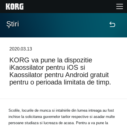
Ştiri
Acasă
Produse
2020.03.13
KORG va pune la dispozitie
În Prim Plan
iKaossilator pentru iOS si
Kaossilator pentru Android gratuit
Eveniment
pentru o perioada limitata de timp.
Asistență
Găsește un Magazin
Scolile, locurile de munca si intalnirile din lumea intreaga au fost
inchise la solicitarea guvernelor tarilor respective si asadar multe
persoane studiaza si lucreaza de acasa. Pentru a va pune la