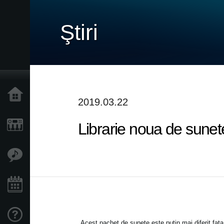
Ştiri
Acasă
2019.03.22
Librarie noua de sunet
Produse
În Prim Plan
Eveniment
Asistență
Acest pachet de sunete este putin mai diferit fata