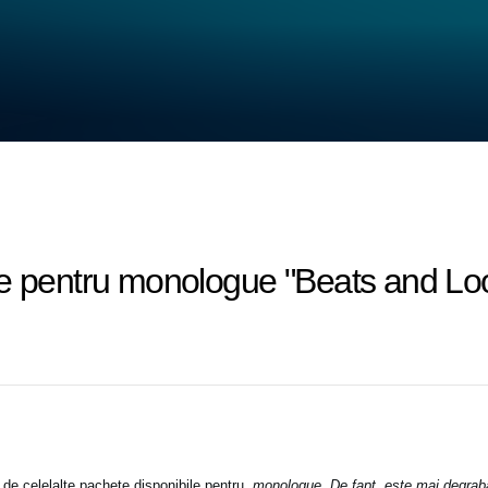
e pentru monologue "Beats and Loop
 de celelalte pachete disponibile pentru
monologue. De fapt, este mai degrab