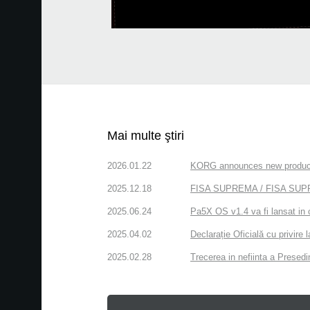
Mai multe ştiri
2026.01.22
KORG announces new produc
2025.12.18
FISA SUPREMA / FISA SUPREM
2025.06.24
Pa5X OS v1.4 va fi lansat in 
2025.04.02
Declarație Oficială cu privire
2025.02.28
Trecerea in nefiinta a Presedin