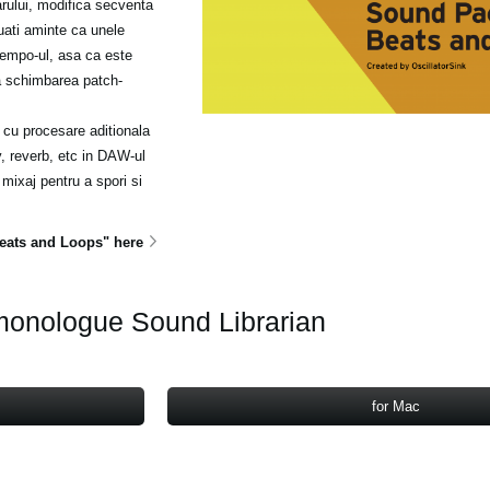
rului, modifica secventa
uati aminte ca unele
tempo-ul, asa ca este
pa schimbarea patch-
cu procesare aditionala
y, reverb, etc in DAW-ul
ixaj pentru a spori si
ats and Loops" here
onologue Sound Librarian
for Mac