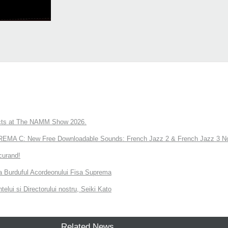
ts at The NAMM Show 2026.
A C: New Free Downloadable Sounds: French Jazz 2 & French Jazz 3 No
curand!
 la Burduful Acordeonului Fisa Suprema
telui si Directorului nostru, Seiki Kato
Related News