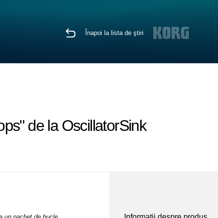
Înapoi la lista de ştiri
s" de la OscillatorSink
Informaţii despre produs
a un pachet de bucle