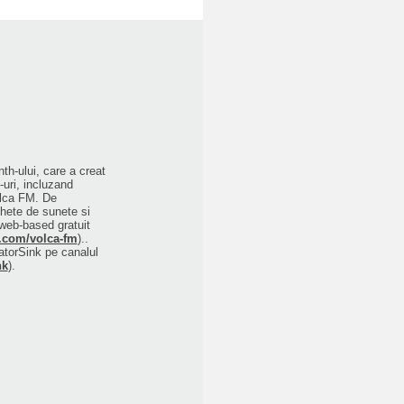
th-ului, care a creat
-uri, incluzand
olca FM. De
hete de sunete si
 web-based gratuit
a.com/volca-fm
)..
latorSink pe canalul
nk
).