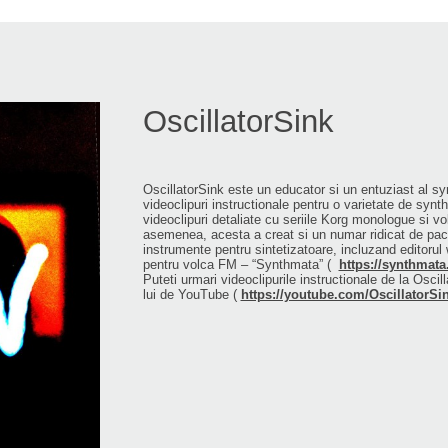
OscillatorSink
OscillatorSink este un educator si un entuziast al syn
videoclipuri instructionale pentru o varietate de synth
videoclipuri detaliate cu seriile Korg monologue si v
asemenea, acesta a creat si un numar ridicat de pac
instrumente pentru sintetizatoare, incluzand editorul
pentru volca FM – “Synthmata” (
https://synthmat
Puteti urmari videoclipurile instructionale de la Oscil
lui de YouTube (
https://youtube.com/OscillatorSi