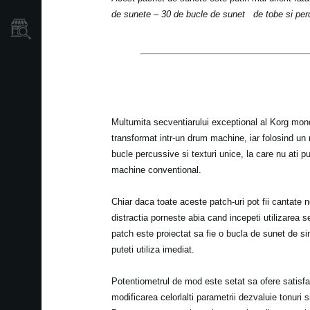
de sunete – 30 de bucle de sunet
de tobe si per
Găsește un Magazin
Multumita secventiarului exceptional al Korg mono
transformat intr-un drum machine, iar folosind un
bucle percussive si texturi unice, la care nu ati 
machine conventional.
Chiar daca toate aceste patch-uri pot fii cantate 
distractia porneste abia cand incepeti utilizarea s
patch este proiectat sa fie o bucla de sunet de si
puteti utiliza imediat.
Potentiometrul de mod este setat sa ofere satisfa
modificarea celorlalti parametrii dezvaluie tonuri si