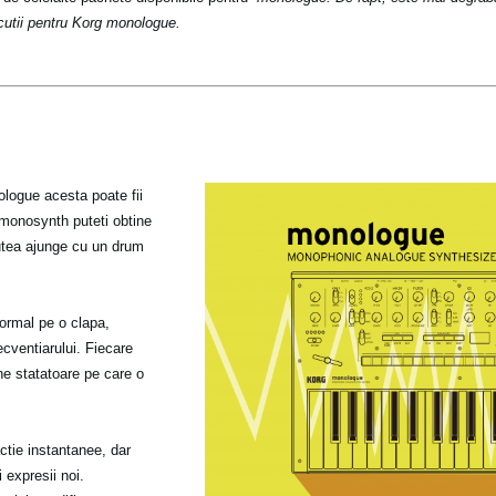
cutii pentru Korg monologue.
logue acesta poate fii
 monosynth puteti obtine
putea ajunge cu un drum
normal pe o clapa,
ecventiarului. Fiecare
ne statatoare pe care o
ctie instantanee, dar
 expresii noi.