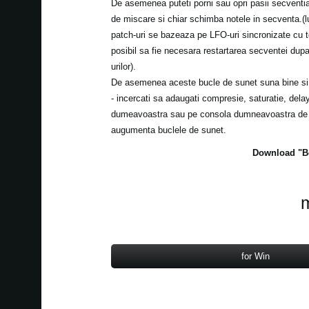
De asemenea puteti porni sau opri pasii secventia
de miscare si chiar schimba notele in secventa.(l
patch-uri se bazeaza pe LFO-uri sincronizate cu 
posibil sa fie necesara restartarea secventei du
urilor).
De asemenea aceste bucle de sunet suna bine si 
- incercati sa adaugati compresie, saturatie, dela
dumeavoastra sau pe consola dumneavoastra de m
augumenta buclele de sunet.
Download "Be
m
for Win