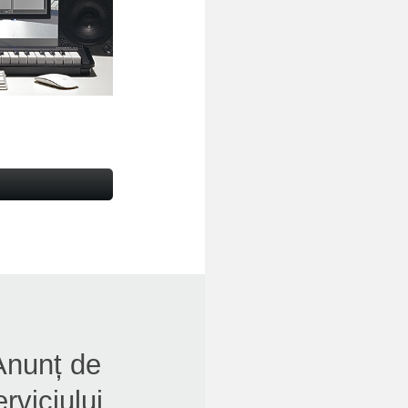
 Anunț de
rviciului