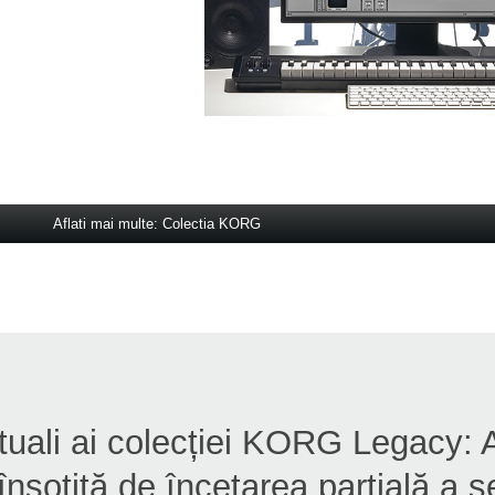
Aflati mai multe: Colectia KORG
actuali ai colecției KORG Legacy:
nsoțită de încetarea parțială a se