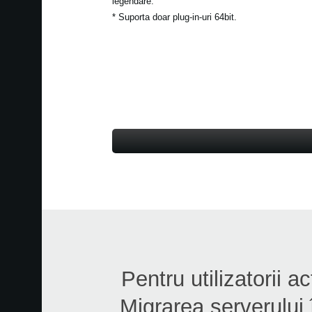
legendare.
* Suporta doar plug-in-uri 64bit.
Pentru utilizatorii 
Migrarea serverului î