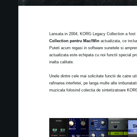
Lansata in 2004, KORG Legacy Collection a fost 
Collection pentru Mac/Win
actualizata, ce in
Puteti acum regasi in software sunetele si ampre
actualizata este echipata cu noi functii special pr
inalta calitate.
Unele dintre cele mai solicitate functii de catre u
rafinarea interfetei, pe langa multe alte imbunatat
muzicala folosind colectia de sintetizatoare KOR