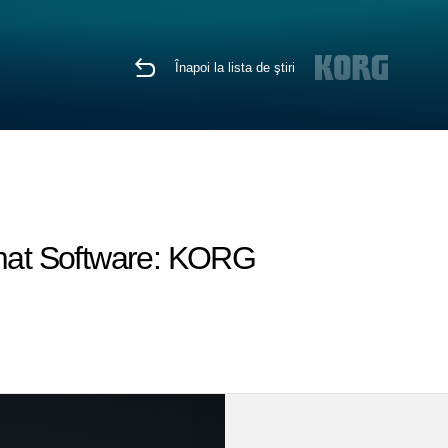
Înapoi la lista de ştiri
rmat Software: KORG