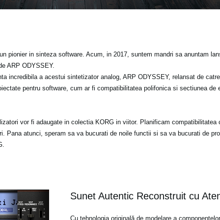
un pionier in sinteza software. Acum, in 2017, suntem mandri sa anuntam l
clude ARP ODYSSEY.
nta incredibila a acestui sintetizator analog, ARP ODYSSEY, relansat de cat
oiectate pentru software, cum ar fi compatibilitatea polifonica si sectiunea de
tilizatori vor fi adaugate in colectia KORG in viitor. Planificam compatibilitate
iri. Pana atunci, speram sa va bucurati de noile functii si sa va bucurati de pr
G.
Sunet Autentic Reconstruit cu Aten
Cu tehnologia originală de modelare a componentel