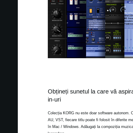
Obțineți sunetul la care vă aspira
in-uri
Colecția KORG nu este doar software autonom. Ca
AU, VST, fiecare titlu poate fi folosit în diferite m
în Mac / Windows. Adăugați la compoziția muzica