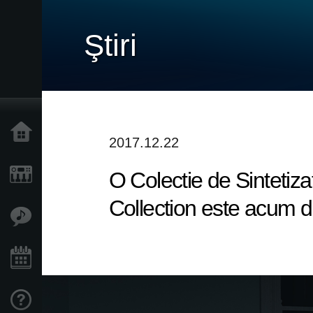
Ştiri
Acasă
2017.12.22
O Colectie de Sinteti
Produse
Collection este acum di
În Prim Plan
Eveniment
Asistență