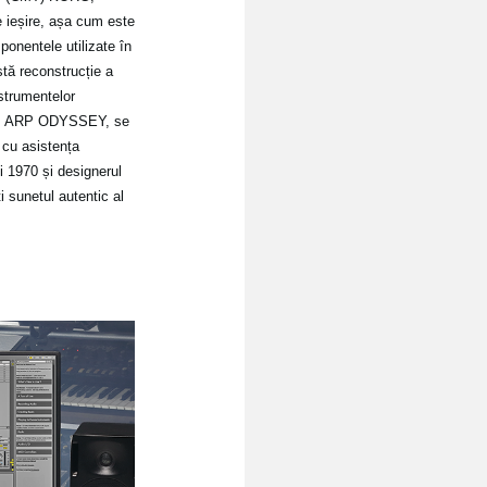
 ieșire, așa cum este
ponentele utilizate în
stă reconstrucție a
strumentelor
une, ARP ODYSSEY, se
cu asistența
i 1970 și designerul
 sunetul autentic al
.