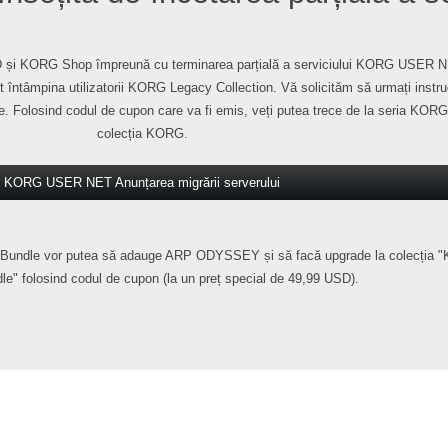
ID și KORG Shop împreună cu terminarea parțială a serviciului KORG USER 
t întâmpina utilizatorii KORG Legacy Collection. Vă solicităm să urmați instru
re. Folosind codul de cupon care va fi emis, veți putea trece de la seria KORG
colecția KORG.
KORG USER NET Anunțarea migrării serverului
al Bundle vor putea să adauge ARP ODYSSEY și să facă upgrade la colecția "
le" folosind codul de cupon (la un preț special de 49,99 USD).