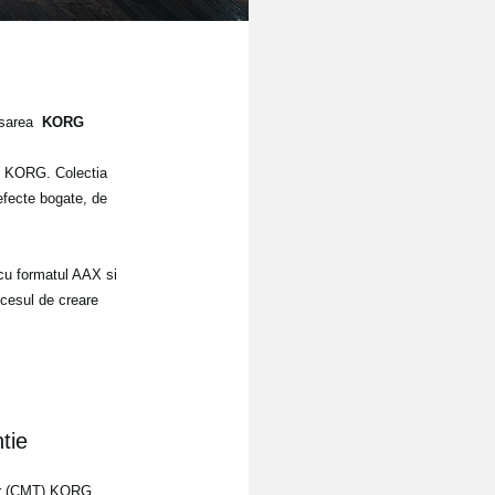
ansarea
KORG
re KORG. Colectia
 efecte bogate, de
a cu formatul AAX si
ocesul de creare
tie
or (CMT) KORG,