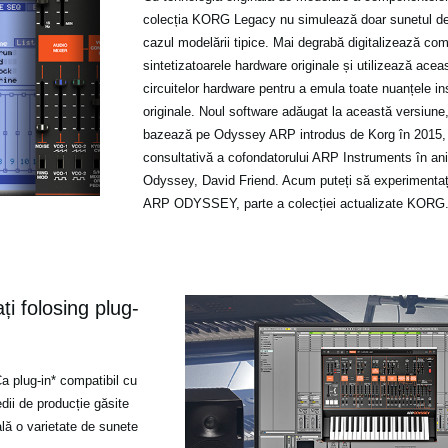
colecția KORG Legacy nu simulează doar sunetul de
cazul modelării tipice. Mai degrabă digitalizează com
sintetizatoarele hardware originale și utilizează acea
circuitelor hardware pentru a emula toate nuanțele in
originale. Noul software adăugat la această versi
bazează pe Odyssey ARP introdus de Korg în 2015, 
consultativă a cofondatorului ARP Instruments în ani
Odyssey, David Friend. Acum puteți să experimentați
ARP ODYSSEY, parte a colecției actualizate KORG
ți folosing plug-
 plug-in* compatibil cu
edii de producție găsite
lă o varietate de sunete