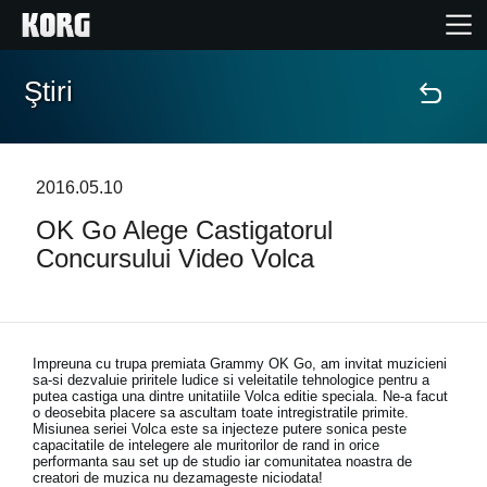
Ştiri
Acasă
Produse
2016.05.10
OK Go Alege Castigatorul
În Prim Plan
Concursului Video Volca
Eveniment
Asistență
Impreuna cu trupa premiata Grammy OK Go, am invitat muzicieni
sa-si dezvaluie priritele ludice si veleitatile tehnologice pentru a
putea castiga una dintre unitatiile Volca editie speciala. Ne-a facut
o deosebita placere sa ascultam toate intregistratile primite.
Găsește un Magazin
Misiunea seriei Volca este sa injecteze putere sonica peste
capacitatile de intelegere ale muritorilor de rand in orice
performanta sau set up de studio iar comunitatea noastra de
creatori de muzica nu dezamageste niciodata!