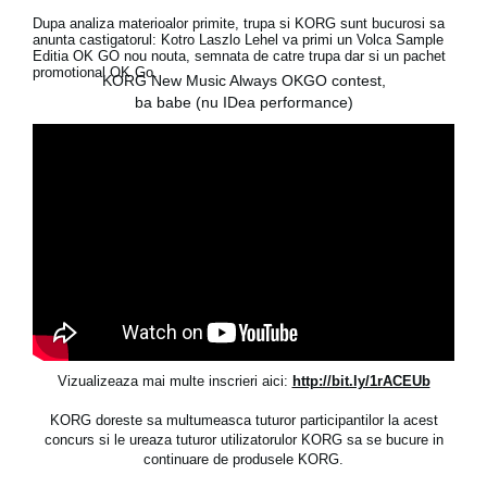
Ştiri
Dupa analiza materioalor primite, trupa si KORG sunt bucurosi sa
anunta castigatorul: Kotro Laszlo Lehel va primi un Volca Sample
Locaţie
Editia OK GO nou nouta, semnata de catre trupa dar si un pachet
promotional OK Go.
KORG New Music Always OKGO contest,
Social Media
ba babe (nu IDea performance)
Despre Korg
Vizualizeaza mai multe inscrieri aici:
http://bit.ly/1rACEUb
KORG doreste sa multumeasca tuturor participantilor la acest
concurs si le ureaza tuturor utilizatorulor KORG sa se bucure in
continuare de produsele KORG.