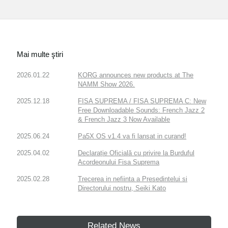
Mai multe ştiri
2026.01.22
KORG announces new products at The
NAMM Show 2026.
2025.12.18
FISA SUPREMA / FISA SUPREMA C: New
Free Downloadable Sounds: French Jazz 2
& French Jazz 3 Now Available
2025.06.24
Pa5X OS v1.4 va fi lansat in curand!
2025.04.02
Declarație Oficială cu privire la Burduful
Acordeonului Fisa Suprema
2025.02.28
Trecerea in nefiinta a Presedintelui si
Directorului nostru, Seiki Kato
Related News